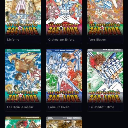
Tome 21
Tome 22
Tome 23
L'Inferno
Orphée aux Enfers
Vers Elysion
Tome 24
Tome 25
Tome 26
Les Dieux Jumeaux
L'Armure Divine
Le Combat Ultime