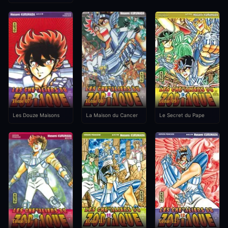
Tome 07
Tome 08
Tome 09
Les Douze Maisons
La Maison du Cancer
Le Secret du Pape
Tome 10
Tome 11
Tome 12