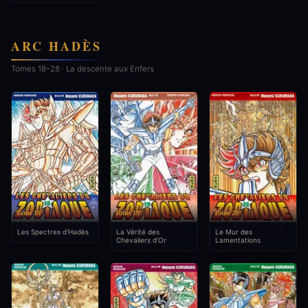
ARC HADÈS
Tomes 18–28 · La descente aux Enfers
Tome 18
Tome 19
Tome 20
Les Spectres d'Hadès
La Vérité des
Le Mur des
Chevaliers d'Or
Lamentations