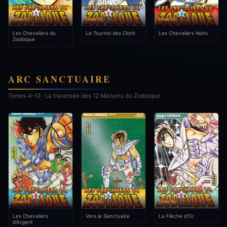
Tome 01
Tome 02
Tome 03
Les Chevaliers du
Le Tournoi des Cloth
Les Chevaliers Noirs
Zodiaque
ARC SANCTUAIRE
Tomes 4–13 · La traversée des 12 Maisons du Zodiaque
Tome 04
Tome 05
Tome 06
Les Chevaliers
Vers le Sanctuaire
La Flèche d'Or
d'Argent