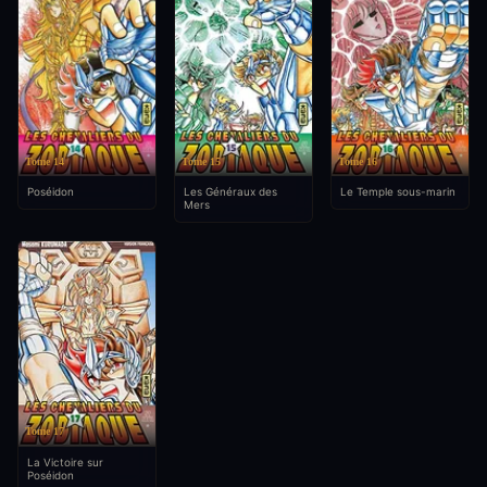
Tome 14
Tome 15
Tome 16
Poséidon
Les Généraux des
Le Temple sous-marin
Mers
Tome 17
La Victoire sur
Poséidon