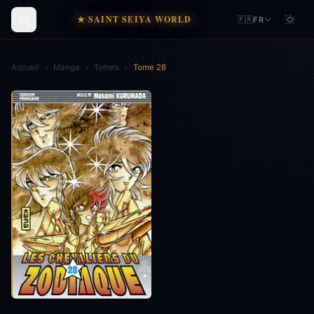
★ SAINT SEIYA WORLD
🇫🇷
FR
Accueil
›
Manga
›
Tomes
›
Tome 28