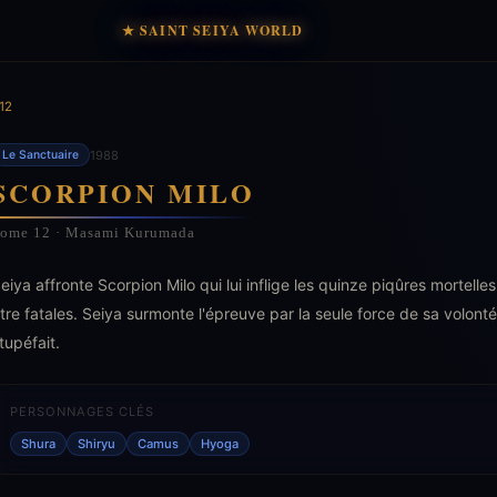
★ SAINT SEIYA WORLD
12
1988
Le Sanctuaire
SCORPION MILO
ome 12 · Masami Kurumada
eiya affronte Scorpion Milo qui lui inflige les quinze piqûres mortell
tre fatales. Seiya surmonte l'épreuve par la seule force de sa volont
tupéfait.
PERSONNAGES CLÉS
Shura
Shiryu
Camus
Hyoga