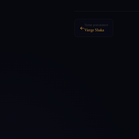
Tome précédent
←
Vierge Shaka