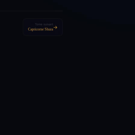
Tome suivant
→
Capricorne Shura