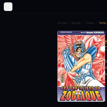
Accueil
›
Manga
›
Tomes
›
Tome 
T
S
ê
s