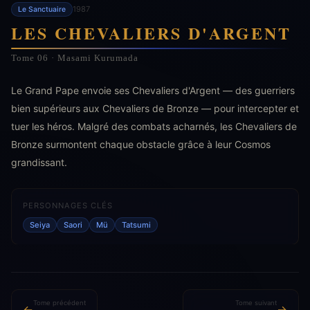
1987
Le Sanctuaire
LES CHEVALIERS D'ARGENT
Tome 06 · Masami Kurumada
Le Grand Pape envoie ses Chevaliers d'Argent — des guerriers
bien supérieurs aux Chevaliers de Bronze — pour intercepter et
tuer les héros. Malgré des combats acharnés, les Chevaliers de
Bronze surmontent chaque obstacle grâce à leur Cosmos
grandissant.
PERSONNAGES CLÉS
Seiya
Saori
Mü
Tatsumi
Tome précédent
Tome suivant
←
→