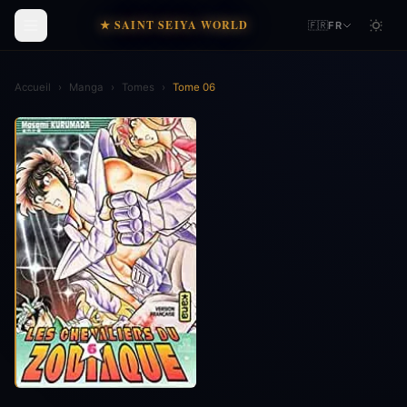
★ SAINT SEIYA WORLD
🇫🇷
FR
Accueil
›
Manga
›
Tomes
›
Tome 06