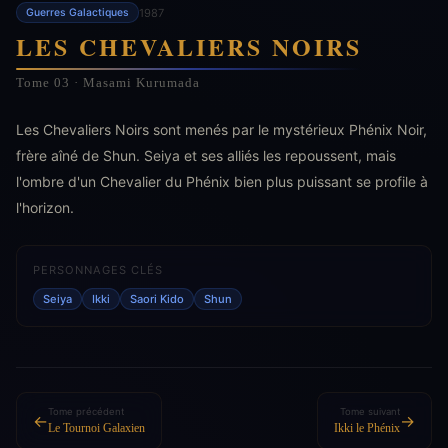
1987
Guerres Galactiques
LES CHEVALIERS NOIRS
Tome 03 · Masami Kurumada
Les Chevaliers Noirs sont menés par le mystérieux Phénix Noir,
frère aîné de Shun. Seiya et ses alliés les repoussent, mais
l'ombre d'un Chevalier du Phénix bien plus puissant se profile à
l'horizon.
PERSONNAGES CLÉS
Seiya
Ikki
Saori Kido
Shun
Tome précédent
Tome suivant
←
→
Le Tournoi Galaxien
Ikki le Phénix