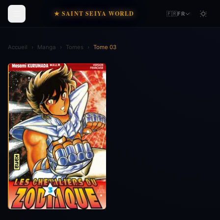
★ SAINT SEIYA WORLD
🇫🇷
FR
Accueil
›
Manga
›
Tomes
›
Tome 03