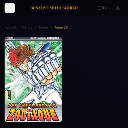
★ SAINT SEIYA WORLD
🇫🇷
FR
Accueil
›
Manga
›
Tomes
›
Tome 26