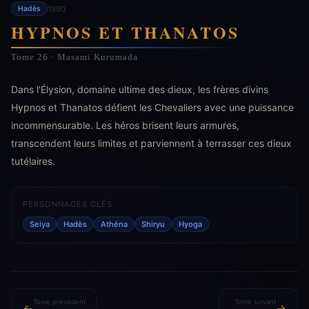
1990
Hadès
HYPNOS ET THANATOS
Tome 26 · Masami Kurumada
Dans l'Élysion, domaine ultime des dieux, les frères divins
Hypnos et Thanatos défient les Chevaliers avec une puissance
incommensurable. Les héros brisent leurs armures,
transcendent leurs limites et parviennent à terrasser ces dieux
tutélaires.
PERSONNAGES CLÉS
Seiya
Hadès
Athéna
Shiryu
Hyoga
Tome précédent
Tome suivant
←
→