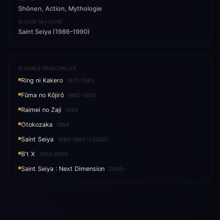
Shōnen, Action, Mythologie
ŒUVRE MAJEURE
Saint Seiya (1986–1990)
ŒUVRES PRINCIPALES
Ring ni Kakero
1977–1983
Fûma no Kôjirô
1982–1983
Raimei no Zaji
1984
Otokozaka
1984
Saint Seiya
1986–1990 (+2002)
B't X
1994–2000
Saint Seiya : Next Dimension
2006–