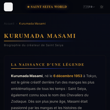
★ SAINT SEIYA WORLD
🇫🇷
FR
Accueil
›
Kurumada Masami
KURUMADA MASAMI
Biographie du créateur de Saint Seiya
LA NAISSANCE D'UNE LÉGENDE
Kurumada Masami
, né le
6 décembre 1953
à Tokyo,
est le génie créatif derrière l'un des mangas les plus
emblématiques de tous les temps : Saint Seiya,
également connu sous le nom des
Chevaliers du
Zodiaque
. Dès son plus jeune âge, Masami était
passionné par les mangas et les histoires de