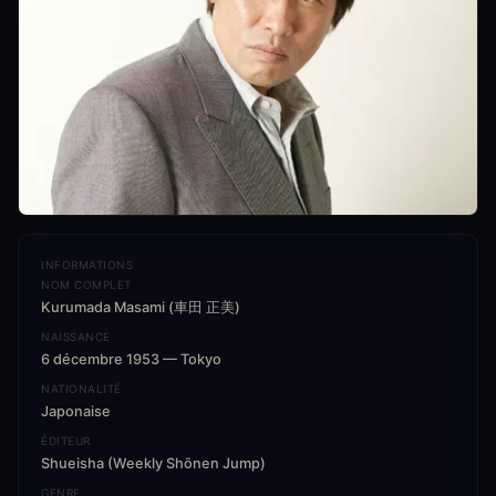
INFORMATIONS
NOM COMPLET
Kurumada Masami (車田 正美)
NAISSANCE
6 décembre 1953 — Tokyo
NATIONALITÉ
Japonaise
ÉDITEUR
Shueisha (Weekly Shōnen Jump)
GENRE