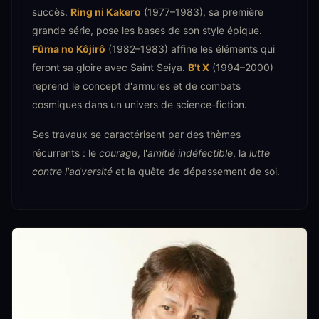
succès.
Ring ni Kakero
(1977–1983), sa première
grande série, pose les bases de son style épique.
Fûma no Kôjirô
(1982–1983) affine les éléments qui
feront sa gloire avec Saint Seiya.
B't X
(1994–2000)
reprend le concept d'armures et de combats
cosmiques dans un univers de science-fiction.
Ses travaux se caractérisent par des thèmes
récurrents : le
courage
, l'
amitié indéfectible
, la
lutte
contre l'adversité
et la quête de dépassement de soi.