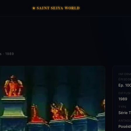
★ SAINT SEIYA WORLD
s · 1989
INFORM
ÉPISOD
Ep. 10
DIFFUS
1989
TYPE
Série 
ANTAGO
Poséido