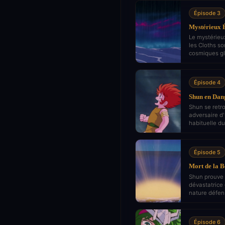
Épisode 3
Mystérieux É
Le mystérieu
les Cloths s
cosmiques gl
Épisode 4
Shun en Dang
Shun se retr
adversaire d
habituelle d
Épisode 5
Mort de la B
Shun prouve 
dévastatrice
nature défen
Épisode 6