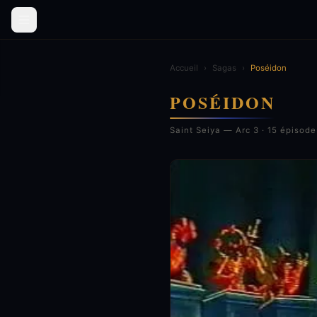
Accueil
›
Sagas
›
Poséidon
POSÉIDON
Saint Seiya — Arc 3 · 15 épisode