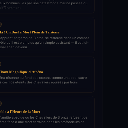
eux hommes liés par une catastrophe marine passée qui
 différemment.
ki ! Un Duel à Mort Plein de Tristesse
e apprenti forgeron de Cloths, se retrouve dans un combat
vèle qu'il est bien plus qu'un simple assistant — il est lui-
alier en devenir.
 Chant Magnifique d'Athéna
héna résonne au fond des océans comme un appel sacré
es cosmos éteints des Chevaliers épuisés par leurs
ble à l'Heure de la Mort
'amitié absolue où les Chevaliers de Bronze refusent de
ême face à une mort certaine dans les profondeurs de