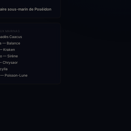
aire sous-marin de Poséidon
UX MARINAS
adès Caacus
na — Balance
 — Kraken
o — Sirène
— Chrysaor
cylla
s — Poisson-Lune