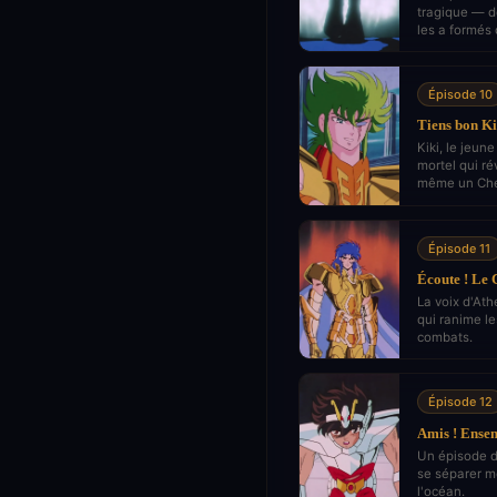
tragique — d
les a formés
Épisode 10
Tiens bon Ki
Kiki, le jeun
mortel qui ré
même un Chev
Épisode 11
Écoute ! Le
La voix d'At
qui ranime l
combats.
Épisode 12
Amis ! Ensem
Un épisode d
se séparer m
l'océan.