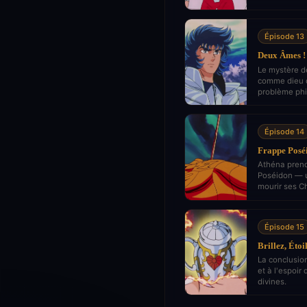
Épisode 13
Deux Âmes ! 
Le mystère d
comme dieu d
problème phi
Épisode 14
Frappe Poséi
Athéna prend 
Poséidon — u
mourir ses Ch
Épisode 15
Brillez, Étoi
La conclusion
et à l'espoir
divines.