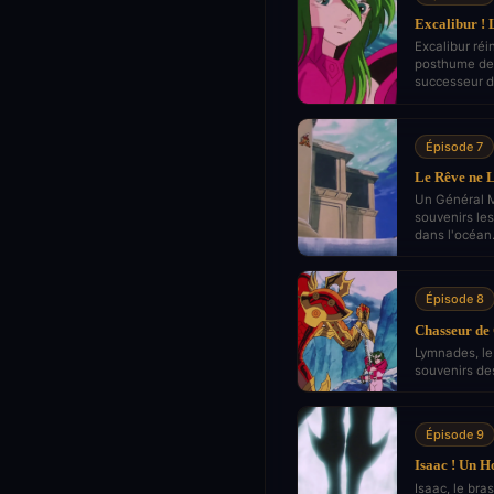
Excalibur ! 
Excalibur réi
posthume de 
successeur d
Épisode 7
Le Rêve ne L
Un Général M
souvenirs le
dans l'océan
Épisode 8
Chasseur de
Lymnades, le
souvenirs des
Épisode 9
Isaac ! Un 
Isaac, le bra