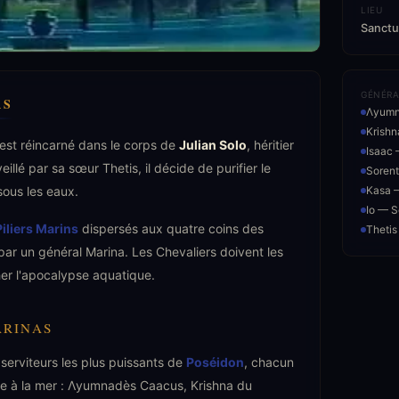
LIEU
Sanctu
GÉNÉRA
RS
Λyumn
Krish
'est réincarné dans le corps de
Julian Solo
, héritier
Isaac
llé par sa sœur Thetis, il décide de purifier le
Sorent
ous les eaux.
Kasa 
Io — S
Piliers Marins
dispersés aux quatre coins des
Theti
ar un général Marina. Les Chevaliers doivent les
er l'apocalypse aquatique.
ARINAS
serviteurs les plus puissants de
Poséidon
, chacun
iée à la mer : Λyumnadès Caacus, Krishna du