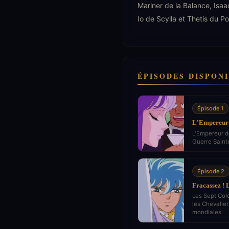
Mariner de la Balance, Isa
Io de Scylla et Thetis du P
ÉPISODES DISPON
Épisode 1
L'Empereur 
L'Empereur d
Guerre Saint
Épisode 2
Fracassez !
Les Sept Col
les Chevalier
mondiales.