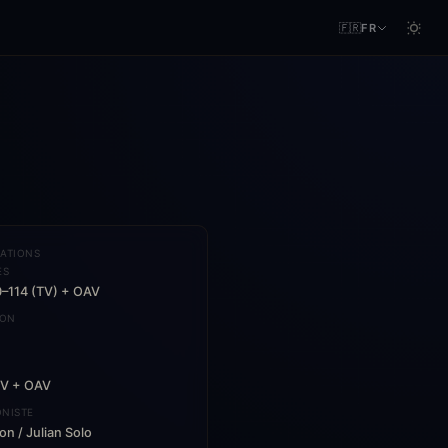
🇫🇷
FR
ATIONS
ES
0–114 (TV) + OAV
ION
TV + OAV
NISTE
n / Julian Solo