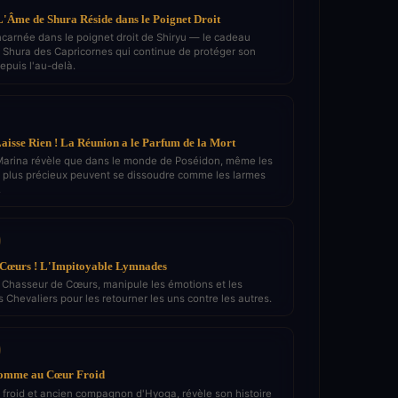
L'Âme de Shura Réside dans le Poignet Droit
ncarnée dans le poignet droit de Shiryu — le cadeau
Shura des Capricornes qui continue de protéger son
epuis l'au-delà.
aisse Rien ! La Réunion a le Parfum de la Mort
arina révèle que dans le monde de Poséidon, même les
s plus précieux peuvent se dissoudre comme les larmes
.
 Cœurs ! L'Impitoyable Lymnades
 Chasseur de Cœurs, manipule les émotions et les
 Chevaliers pour les retourner les uns contre les autres.
Homme au Cœur Froid
s froid et ancien compagnon d'Hyoga, révèle son histoire