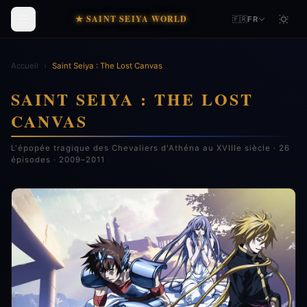
★ SAINT SEIYA WORLD
🇫🇷
FR
Accueil
›
Saint Seiya : The Lost Canvas
SAINT SEIYA : THE LOST
CANVAS
L'épopée tragique des Chevaliers d'Athéna au XVIIIe siècle · 26
épisodes · 2009–2011