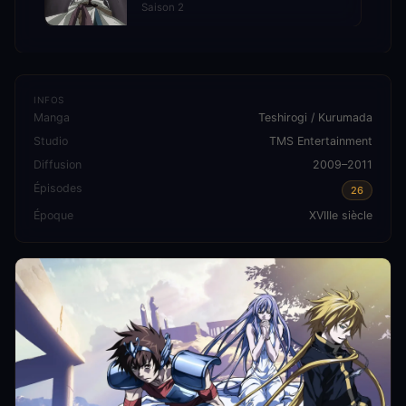
Saison 2
INFOS
Manga
Teshirogi / Kurumada
Studio
TMS Entertainment
Diffusion
2009–2011
Épisodes
26
Époque
XVIIIe siècle