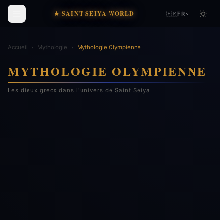
★ SAINT SEIYA WORLD
🇫🇷
FR
Accueil
›
Mythologie
›
Mythologie Olympienne
MYTHOLOGIE OLYMPIENNE
Les dieux grecs dans l'univers de Saint Seiya