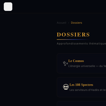
Accueil
›
Dossiers
DOSSIERS
Approfondissements thématiques 
Le Cosmos
✨
L'énergie universelle — du 1
Les 108 Spectres
💀
Les serviteurs d'Hadès et le