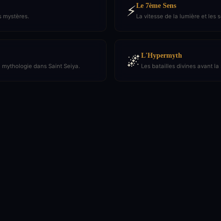
Le 7ème Sens
⚡
s mystères.
La vitesse de la lumière et les 
L'Hypermyth
🌌
a mythologie dans Saint Seiya.
Les batailles divines avant la 