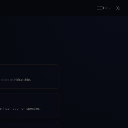
🇫🇷
FR
stoire et hiérarchie.
eur incarnation en spectres.