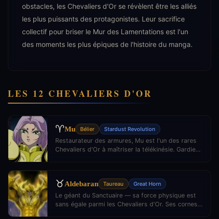
obstacles, les Chevaliers d'Or se révèlent être les alliés
les plus puissants des protagonistes. Leur sacrifice
collectif pour briser le Mur des Lamentations est l'un
des moments les plus épiques de l'histoire du manga.
LES 12 CHEVALIERS D'OR
♈
Mu
Bélier
Stardust Revolution
Restaurateur des armures, Mu est l'un des rares
Chevaliers d'Or à maîtriser la télékinésie. Gardien
du secret des Cloths cosmiques, il est la sagesse
et la patience personnifiées.
♉
Aldebaran
Taureau
Great Horn
Le géant du Sanctuaire — sa force physique est
sans égale parmi les Chevaliers d'Or. Ses cornes
cosmiques peuvent réduire en miettes n'importe