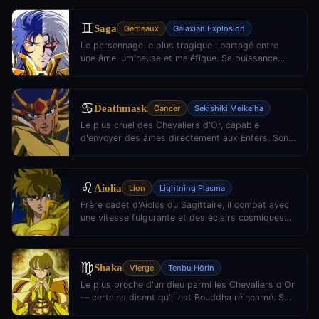
quel adversaire.
♊
Saga
Gémeaux
Galaxian Explosion
Le personnage le plus tragique : partagé entre
une âme lumineuse et maléfique. Sa puissance
équivaut à celle d'un dieu. Il usurpe le trône du
Grand Pape pendant 13 ans.
♋
Deathmask
Cancer
Sekishiki Meikaiha
Le plus cruel des Chevaliers d'Or, capable
d'envoyer des âmes directement aux Enfers. Son
pouvoir sur la mort en fait un adversaire terrifiant
au cœur de la maison du Cancer.
♌
Aiolia
Lion
Lightning Plasma
Frère cadet d'Aiolos du Sagittaire, il combat avec
une vitesse fulgurante et des éclairs cosmiques
dévastateurs. Son sens de la justice est
impeccable malgré les épreuves.
♍
Shaka
Vierge
Tenbu Hōrin
Le plus proche d'un dieu parmi les Chevaliers d'Or
— certains disent qu'il est Bouddha réincarné. Ses
yeux sont toujours fermés car leur ouverture