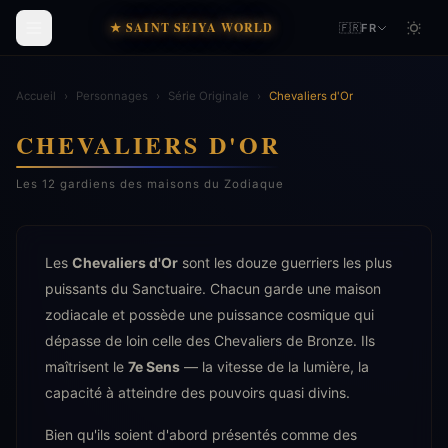
★ SAINT SEIYA WORLD
🇫🇷
FR
Accueil
›
Personnages
›
Série Originale
›
Chevaliers d'Or
CHEVALIERS D'OR
Les 12 gardiens des maisons du Zodiaque
Les
Chevaliers d'Or
sont les douze guerriers les plus
puissants du Sanctuaire. Chacun garde une maison
zodiacale et possède une puissance cosmique qui
dépasse de loin celle des Chevaliers de Bronze. Ils
maîtrisent le
7e Sens
— la vitesse de la lumière, la
capacité à atteindre des pouvoirs quasi divins.
Bien qu'ils soient d'abord présentés comme des