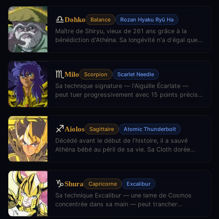
signifie la mort pour ses adversaires.
♎
Dohko
Balance
Rozan Hyaku Ryū Ha
Maître de Shiryu, vieux de 261 ans grâce à la
bénédiction d'Athéna. Sa longévité n'a d'égal que
sa sagesse et sa maîtrise absolue du Cosmos des
dragons.
♏
Milo
Scorpion
Scarlet Needle
Sa technique signature — l'Aiguille Écarlate —
peut tuer progressivement avec 15 points précis
sur le corps adverse. Redoutable et impitoyable
dans l'arène du Scorpion.
♐
Aiolos
Sagittaire
Atomic Thunderbolt
Décédé avant le début de l'histoire, il a sauvé
Athéna bébé au péril de sa vie. Sa Cloth dorée
laissée aux Chevaliers de Bronze les guide tout au
long de leur épopée.
♑
Shura
Capricorne
Excalibur
Sa technique Excalibur — une lame de Cosmos
concentrée dans sa main — peut trancher
n'importe quelle matière. Il combat avec une