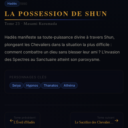
1990
Hadès
LA POSSESSION DE SHUN
Tome 23 · Masami Kurumada
Hadès manifeste sa toute-puissance divine à travers Shun,
plongeant les Chevaliers dans la situation la plus difficile :
comment combattre un dieu sans blesser leur ami ? L'invasion
des Spectres au Sanctuaire atteint son paroxysme.
PERSONNAGES CLÉS
Seiya
Hypnos
Thanatos
Athéna
Tome précédent
Tome suivant
←
→
L'Éveil d'Hadès
Le Sacrifice des Chevaliers d'Or