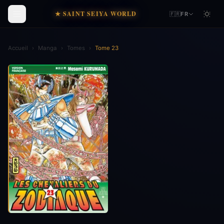
★ SAINT SEIYA WORLD
🇫🇷
FR
Accueil
›
Manga
›
Tomes
›
Tome 23