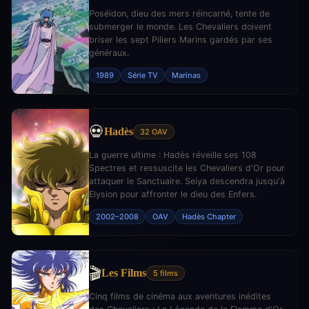
Poséidon, dieu des mers réincarné, tente de
submerger le monde. Les Chevaliers doivent
briser les sept Piliers Marins gardés par ses
généraux.
1989
Série TV
Marinas
💀
Hadès
32 OAV
La guerre ultime : Hadès réveille ses 108
Spectres et ressuscite les Chevaliers d'Or pour
attaquer le Sanctuaire. Seiya descendra jusqu'à
Elysion pour affronter le dieu des Enfers.
2002–2008
OAV
Hadès Chapter
🎬
Les Films
5 films
Cinq films de cinéma aux aventures inédites