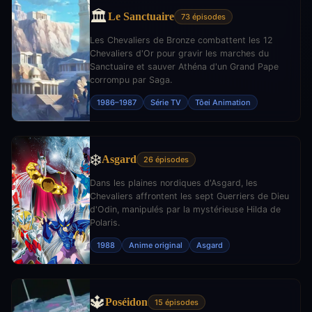
🏛️
Le Sanctuaire
73 épisodes
Les Chevaliers de Bronze combattent les 12
Chevaliers d'Or pour gravir les marches du
Sanctuaire et sauver Athéna d'un Grand Pape
corrompu par Saga.
1986–1987
Série TV
Tôei Animation
❄️
Asgard
26 épisodes
Dans les plaines nordiques d'Asgard, les
Chevaliers affrontent les sept Guerriers de Dieu
d'Odin, manipulés par la mystérieuse Hilda de
Polaris.
1988
Anime original
Asgard
🔱
Poséidon
15 épisodes