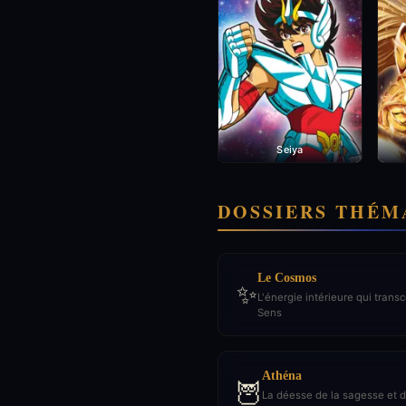
Seiya
DOSSIERS THÉM
Le Cosmos
✨
L'énergie intérieure qui tran
Sens
Athéna
🦉
La déesse de la sagesse et d