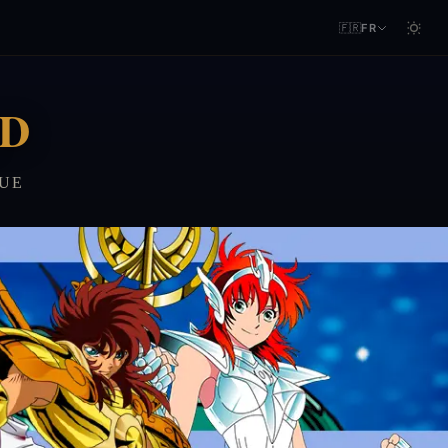
🇫🇷
FR
LD
QUE