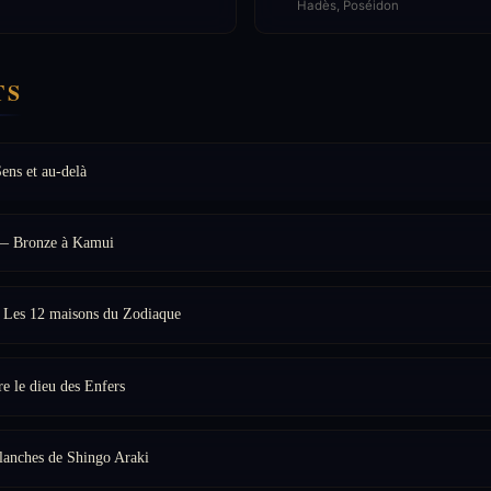
Hadès, Poséidon
TS
ns et au-delà
 — Bronze à Kamui
 Les 12 maisons du Zodiaque
e le dieu des Enfers
lanches de Shingo Araki