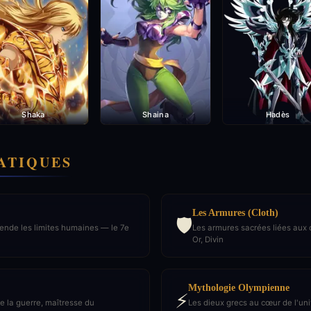
Shaka
Shaina
Hadès
ATIQUES
Les Armures (Cloth)
🛡️
scende les limites humaines — le 7e
Les armures sacrées liées aux 
Or, Divin
Mythologie Olympienne
⚡
e la guerre, maîtresse du
Les dieux grecs au cœur de l'un