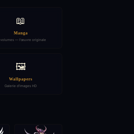
📖
Manga
 volumes — l'œuvre originale
🖼️
Wallpapers
Galerie d'images HD