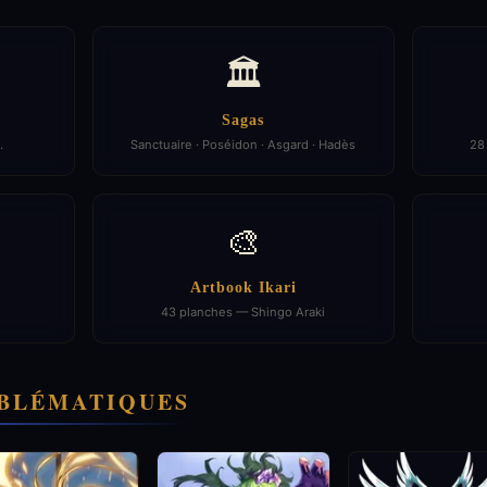
🏛️
Sagas
…
Sanctuaire · Poséidon · Asgard · Hadès
28
🎨
Artbook Ikari
43 planches — Shingo Araki
BLÉMATIQUES