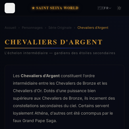
★ SAINT SEIYA WORLD
🇫🇷
FR
Accueil
›
Personnages
›
Série Originale
›
Chevaliers d'Argent
CHEVALIERS D'ARGENT
L'échelon intermédiaire — gardiens des étoiles secondaires
Les
Chevaliers d'Argent
constituent l'ordre
intermédiaire entre les Chevaliers de Bronze et les
Chevaliers d'Or. Dotés d'une puissance bien
supérieure aux Chevaliers de Bronze, ils incarnent des
constellations secondaires du ciel. Certains servent
loyalement Athéna, d'autres ont été corrompus par le
faux Grand Pape Saga.