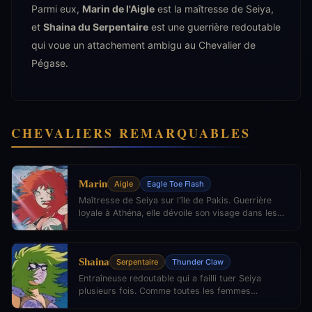
Parmi eux,
Marin de l'Aigle
est la maîtresse de Seiya,
et
Shaina du Serpentaire
est une guerrière redoutable
qui voue un attachement ambigu au Chevalier de
Pégase.
CHEVALIERS REMARQUABLES
Marin
Aigle
Eagle Toe Flash
Maîtresse de Seiya sur l'île de Pakis. Guerrière
loyale à Athéna, elle dévoile son visage dans les
moments les plus intenses. Sa relation avec Seiya
est l'une des plus touchantes de la série.
Shaina
Serpentaire
Thunder Claw
Entraîneuse redoutable qui a failli tuer Seiya
plusieurs fois. Comme toutes les femmes
Chevalières, elle doit garder son masque pour ne