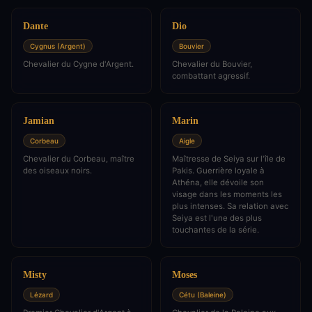
Dante
Dio
Cygnus (Argent)
Bouvier
Chevalier du Cygne d'Argent.
Chevalier du Bouvier,
combattant agressif.
Jamian
Marin
Corbeau
Aigle
Chevalier du Corbeau, maître
Maîtresse de Seiya sur l'île de
des oiseaux noirs.
Pakis. Guerrière loyale à
Athéna, elle dévoile son
visage dans les moments les
plus intenses. Sa relation avec
Seiya est l'une des plus
touchantes de la série.
Misty
Moses
Lézard
Cétu (Baleine)