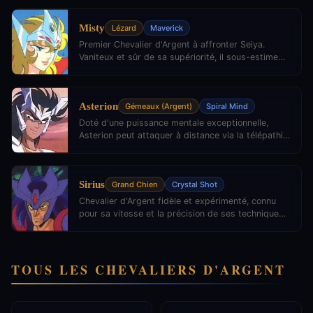
pas montrer son visage à un homme. Son
évolution est remarquable.
Misty
Lézard
Maverick
Premier Chevalier d'Argent à affronter Seiya.
Vaniteux et sûr de sa supériorité, il sous-estime
fatalement le Chevalier de Pégase. Son combat
sur la plage est mémorable.
Asterion
Gémeaux (Argent)
Spiral Mind
Doté d'une puissance mentale exceptionnelle,
Asterion peut attaquer à distance via la télépathie.
C'est l'un des Chevaliers d'Argent les plus
redoutables du Sanctuaire.
Sirius
Grand Chien
Crystal Shot
Chevalier d'Argent fidèle et expérimenté, connu
pour sa vitesse et la précision de ses techniques
cristallines. Il sert Athéna avec une loyauté
indéfectible.
TOUS LES CHEVALIERS D'ARGENT