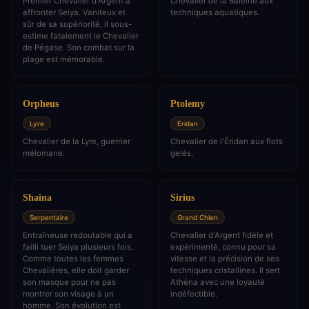
Premier Chevalier d'Argent à
Chevalier de la Baleine aux
affronter Seiya. Vaniteux et
techniques aquatiques.
sûr de sa supériorité, il sous-
estime fatalement le Chevalier
de Pégase. Son combat sur la
plage est mémorable.
Orpheus
Ptolemy
Lyre
Eridan
Chevalier de la Lyre, guerrier
Chevalier de l'Éridan aux flots
mélomane.
gelés.
Shaina
Sirius
Serpentaire
Grand Chien
Entraîneuse redoutable qui a
Chevalier d'Argent fidèle et
failli tuer Seiya plusieurs fois.
expérimenté, connu pour sa
Comme toutes les femmes
vitesse et la précision de ses
Chevalières, elle doit garder
techniques cristallines. Il sert
son masque pour ne pas
Athéna avec une loyauté
montrer son visage à un
indéfectible.
homme. Son évolution est