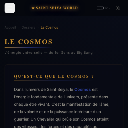
★ SAINT SEIYA WORLD
🇫🇷
FR
Accueil
›
Dossiers
›
Le Cosmos
LE COSMOS
L'énergie universelle — du 1er Sens au Big Bang
QU'EST-CE QUE LE COSMOS ?
Dans l'univers de Saint Seiya, le
Cosmos
est
l'énergie fondamentale de l'univers, présente dans
chaque être vivant. C'est la manifestation de l'âme,
de la volonté et de la puissance intérieure d'un
guerrier. Un Chevalier qui brûle son Cosmos atteint
des vitesses, des forces et des capacités qui