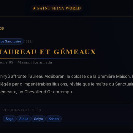
★ SAINT SEIYA WORLD
09
1988
Le Sanctuaire
TAUREAU ET GÉMEAUX
ome 09 · Masami Kurumada
hiryû affronte Taureau Aldébaran, le colosse de la première Maison
iégée par d'impénétrables illusions, révèle que le maître du Sanctua
émeaux, un Chevalier d'Or corrompu.
PERSONNAGES CLÉS
Saga
Aiolia
Seiya
Kanon