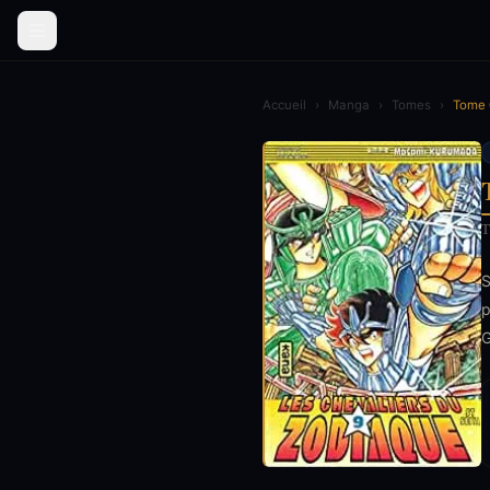
Accueil
›
Manga
›
Tomes
›
Tome 
T
S
p
G