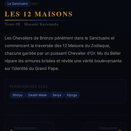
1987
Le Sanctuaire
LES 12 MAISONS
Tome 08 · Masami Kurumada
Les Chevaliers de Bronze pénètrent dans le Sanctuaire et
commencent la traversée des 12 Maisons du Zodiaque,
chacune gardée par un puissant Chevalier d'Or. Mu du Bélier
répare les armures brisées et révèle une vérité bouleversante
sur l'identité du Grand Pape.
PERSONNAGES CLÉS
Shiryu
Death Mask
Seiya
Hyoga
Tome précédent
Tome suivant
←
→