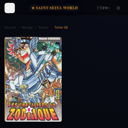
★ SAINT SEIYA WORLD
🇫🇷
FR
Accueil
›
Manga
›
Tomes
›
Tome 08