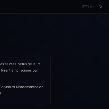
🇫🇷
FR
es saintes. Vêtus de leurs
s furent emprisonnés par
de Garuda et Rhadamanthe de
s.