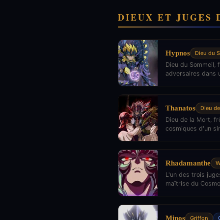
DIEUX ET JUGES 
Hypnos
Dieu du 
Dieu du Sommeil, f
adversaires dans u
Thanatos
Dieu de
Dieu de la Mort, f
cosmiques d'un si
Rhadamanthe
W
L'un des trois jug
maîtrise du Cosmo
Minos
Griffon