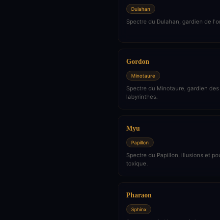
Dulahan
Spectre du Dulahan, gardien de l'
Gordon
Minotaure
Spectre du Minotaure, gardien des
labyrinthes.
Myu
Papillon
Spectre du Papillon, illusions et p
toxique.
Pharaon
Sphinx