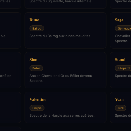
telles.
Spectre du Squelette, barque infernale.
Spectre de
Rune
Saga
Balrog
Gémeaux
ble.
Spectre du Balrog aux runes maudites.
Chevalier
Spectre.
Sion
Stand
Bélier
Léopard
arné en
Ancien Chevalier d'Or du Bélier devenu
Spectre du
Spectre.
Valentine
Yvan
Harpie
Troll
Spectre de la Harpie aux serres acérées.
Spectre du