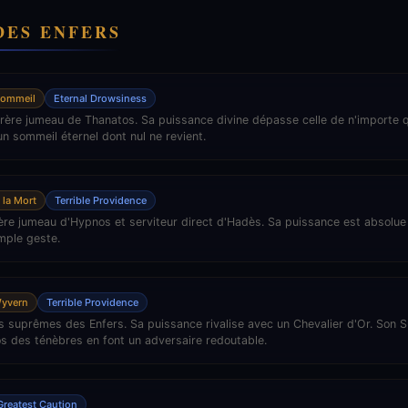
DES ENFERS
Sommeil
Eternal Drowsiness
rère jumeau de Thanatos. Sa puissance divine dépasse celle de n'importe qu
n sommeil éternel dont nul ne revient.
 la Mort
Terrible Providence
rère jumeau d'Hypnos et serviteur direct d'Hadès. Sa puissance est absolue 
mple geste.
yvern
Terrible Providence
es suprêmes des Enfers. Sa puissance rivalise avec un Chevalier d'Or. Son 
s des ténèbres en font un adversaire redoutable.
Greatest Caution