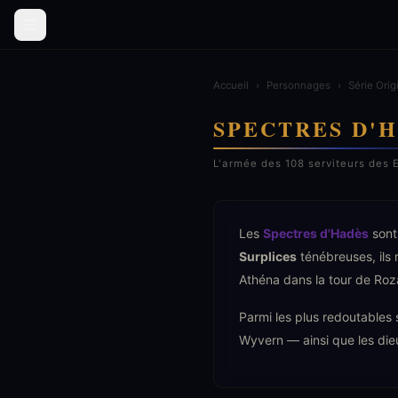
Accueil
›
Personnages
›
Série Orig
SPECTRES D'
L'armée des 108 serviteurs des 
Les
Spectres d'Hadès
sont 
Surplices
ténébreuses, ils 
Athéna dans la tour de Ro
Parmi les plus redoutables
Wyvern — ainsi que les di