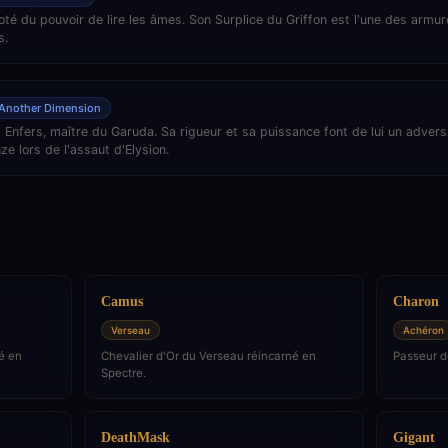
té du pouvoir de lire les âmes. Son Surplice du Griffon est l'une des armur
s.
Another Dimension
 Enfers, maître du Garuda. Sa rigueur et sa puissance font de lui un advers
e lors de l'assaut d'Elysion.
Camus
Charon
Verseau
Achéron
é en
Chevalier d'Or du Verseau réincarné en
Passeur d
Spectre.
DeathMask
Gigant