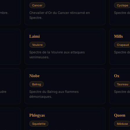
Cancer
Cyclope
ombre.
Chevalier d'Or du Cancer réincarné en
Spectre du
Spectre.
Laimi
Mills
Vouivre
Crapaud
Spectre de la Vouivre aux attaques
Spectre d
venimeuses.
Niobe
Ox
Balrog
Taureau
oudre
Spectre du Balrog aux flammes
Spectre d
démoniaques.
Phlegyas
Queen
Squelette
Méduse