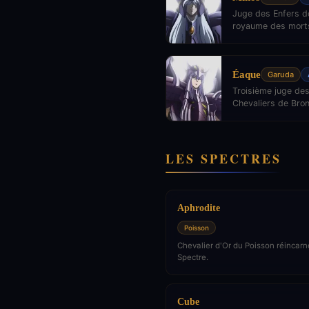
Juge des Enfers do
royaume des mort
Éaque
Garuda
Troisième juge des
Chevaliers de Bronz
LES SPECTRES
Aphrodite
Poisson
Chevalier d'Or du Poisson réincarn
Spectre.
Cube