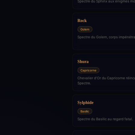
Spectre du Sphinx aux énigmes mor
Rock
Golem
Spectre du Golem, corps impénétra
Shura
Capricorne
Chevalier d'Or du Capricorne réinc
Spectre.
Sylphide
Basilic
Spectre du Basilic au regard fatal.