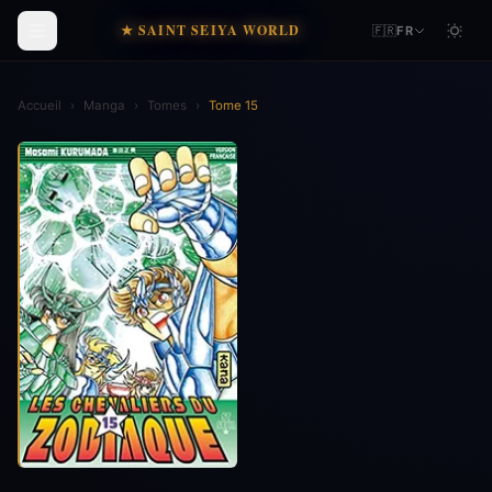
★ SAINT SEIYA WORLD
🇫🇷
FR
Accueil
›
Manga
›
Tomes
›
Tome 15