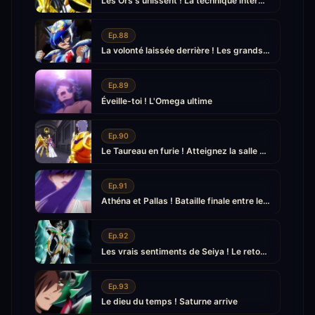
Les Ors s'unissent ! La technique interdite
Ep.88
La volonté laissée derrière ! Les grands enseignements des Saints
Ep.89
Éveille-toi ! L'Omega ultime
Ep.90
Le Taureau en furie ! Atteignez la salle du trône de Pallas
Ep.91
Athéna et Pallas ! Bataille finale entre les déesses
Ep.92
Les vrais sentiments de Seiya ! Le retour du mensonge
Ep.93
Le dieu du temps ! Saturne arrive