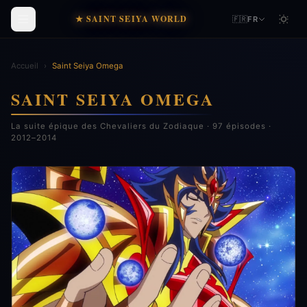
★ SAINT SEIYA WORLD
🇫🇷
FR
Accueil
›
Saint Seiya Omega
SAINT SEIYA OMEGA
La suite épique des Chevaliers du Zodiaque · 97 épisodes ·
2012–2014