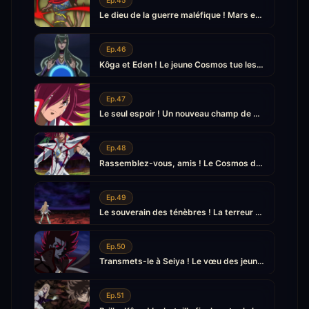
Ep.45
Le dieu de la guerre maléfique ! Mars et Ludwig
Ep.46
Kôga et Eden ! Le jeune Cosmos tue les ténèbres
Ep.47
Le seul espoir ! Un nouveau champ de bataille
Ep.48
Rassemblez-vous, amis ! Le Cosmos débordant de Kôga
Ep.49
Le souverain des ténèbres ! La terreur d'Abzu
Ep.50
Transmets-le à Seiya ! Le vœu des jeunes Saints
Ep.51