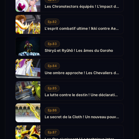
Les Chronotectors équipés ! L'impact des Quatre Rois
Ep.82
L'esprit combatif ultime ! Ikki contre Aegaeon
Ep.83
Shiryû et Ryûhô ! Les âmes du Goroho
Ep.84
Une ombre approche ! Les Chevaliers d'Or qui protègent Athéna
Ep.85
La lutte contre le destin ! Une déclaration de rébellion
Ep.86
Le secret de la Cloth ! Un nouveau pouvoir s'éveille
Ep.87