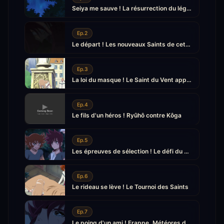
Seiya me sauve ! La résurrection du légendaire Chevalier
Ep.2
Le départ ! Les nouveaux Saints de cette époque
Ep.3
La loi du masque ! Le Saint du Vent apparaît
Ep.4
Le fils d'un héros ! Ryûhô contre Kôga
Ep.5
Les épreuves de sélection ! Le défi du camp de la mort
Ep.6
Le rideau se lève ! Le Tournoi des Saints
Ep.7
Le poing d'un ami ! Frappe, Météores de Pégase