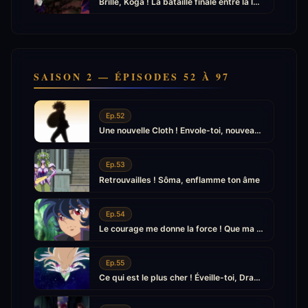
Brille, Kôga ! La bataille finale entre la lumière et les ténèbres
SAISON 2 — ÉPISODES 52 À 97
Ep.52
Une nouvelle Cloth ! Envole-toi, nouveau Pégase
Ep.53
Retrouvailles ! Sôma, enflamme ton âme
Ep.54
Le courage me donne la force ! Que ma Cloth renaisse
Ep.55
Ce qui est le plus cher ! Éveille-toi, Dragon