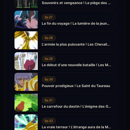
Souvenirs et vengeance ! Le piège des Ruines des ténèbres
Ep.27
La fin du voyage ! La lumière de la jeune fille et des jeunes gens
Ep.28
L'armée la plus puissante ! Les Chevaliers d'Or se rassemblent
Ep.29
Le début d'une nouvelle bataille ! Les Maisons du Zodiaque
Ep.30
Pouvoir prodigieux ! Le Saint du Taureau
Ep.31
Le carrefour du destin ! L'énigme des Gémeaux
Ep.32
La vraie terreur ! L'étrange aura de la Maison du Cancer