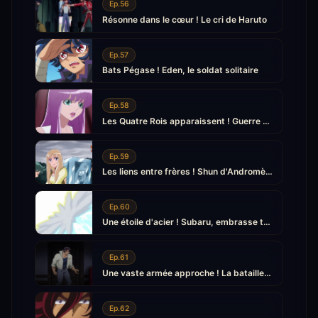
Ep.56
Résonne dans le cœur ! Le cri de Haruto
Ep.57
Bats Pégase ! Eden, le soldat solitaire
Ep.58
Les Quatre Rois apparaissent ! Guerre totale entre Athéna et Pallas
Ep.59
Les liens entre frères ! Shun d'Andromède entre dans la bataille
Ep.60
Une étoile d'acier ! Subaru, embrasse ta volonté d'acier
Ep.61
Une vaste armée approche ! La bataille pour défendre la Palaestra
Ep.62