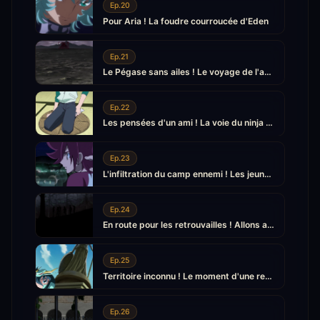
Ep.20
Pour Aria ! La foudre courroucée d'Eden
Ep.21
Le Pégase sans ailes ! Le voyage de l'abandon
Ep.22
Les pensées d'un ami ! La voie du ninja et la fierté d'un Saint
Ep.23
L'infiltration du camp ennemi ! Les jeunes Saints réunis
Ep.24
En route pour les retrouvailles ! Allons aux dernières Ruines
Ep.25
Territoire inconnu ! Le moment d'une rencontre inattendue
Ep.26