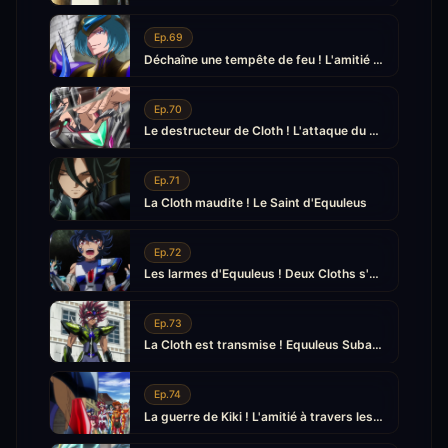
Ep.69
Déchaîne une tempête de feu ! L'amitié de Yuna et Sôma
Ep.70
Le destructeur de Cloth ! L'attaque du Pallasite renégat
Ep.71
La Cloth maudite ! Le Saint d'Equuleus
Ep.72
Les larmes d'Equuleus ! Deux Cloths s'éveillent
Ep.73
La Cloth est transmise ! Equuleus Subaru est né
Ep.74
La guerre de Kiki ! L'amitié à travers les générations