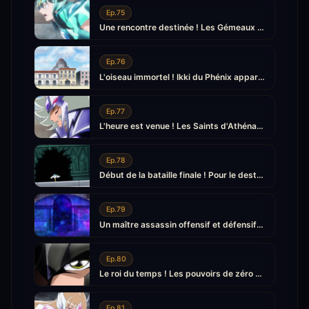
Ep.75
Une rencontre destinée ! Les Gémeaux reviennent
Ep.76
L'oiseau immortel ! Ikki du Phénix apparaît
Ep.77
L'heure est venue ! Les Saints d'Athéna se rassemblent
Ep.78
Début de la bataille finale ! Pour le destin des déesses
Ep.79
Un maître assassin offensif et défensif ! Le plan secret de Shun
Ep.80
Le roi du temps ! Les pouvoirs de zéro absolu d'Hyôga
Ep.81