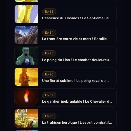
Ep.33
L'essence du Cosmos ! Le Septième Sens
Ep.34
La frontière entre vie et mort ! Bataille dans les Enfers
Ep.35
Le poing du Lion ! Le combat douloureux d'Eden
Ep.36
Une fierté sublime ! Le poing royal de Mycène
Ep.37
Le gardien inébranlable ! Le Chevalier d'Or de la Vierge
Ep.38
La trahison héroïque ! L'esprit combatif déterminé d'Eden