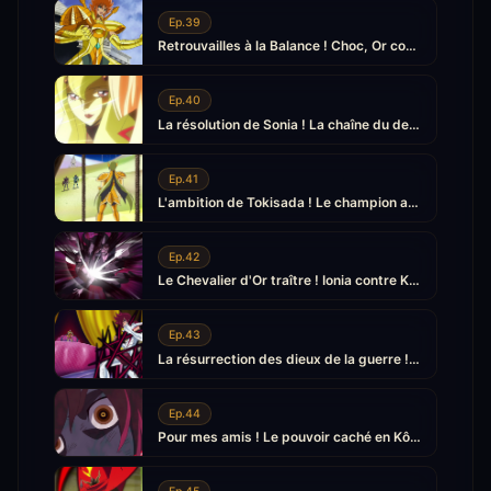
Ep.39
Retrouvailles à la Balance ! Choc, Or contre Or
Ep.40
La résolution de Sonia ! La chaîne du destin est brisée
Ep.41
L'ambition de Tokisada ! Le champion au-delà du temps
Ep.42
Le Chevalier d'Or traître ! Ionia contre Kôga
Ep.43
La résurrection des dieux de la guerre ! L'assaut du dernier temple
Ep.44
Pour mes amis ! Le pouvoir caché en Kôga