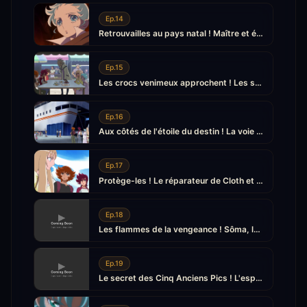
Ep.14
Retrouvailles au pays natal ! Maître et élève s'affrontent
Ep.15
Les crocs venimeux approchent ! Les secondes Ruines
Ep.16
Aux côtés de l'étoile du destin ! La voie d'un Saint
Ep.17
Protège-les ! Le réparateur de Cloth et le minerai légendaire
Ep.18
Les flammes de la vengeance ! Sôma, la bataille du destin
Ep.19
Le secret des Cinq Anciens Pics ! L'esprit combatif de Shiryû