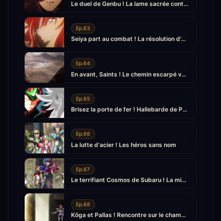
Le duel de Genbu ! La lame sacrée contre la lame de la Balance
Ep.63
Seiya part au combat ! La résolution d'Athéna
Ep.64
En avant, Saints ! Le chemin escarpé vers Pallasvelda
Ep.65
Brisez la porte de fer ! Hallebarde de Pégase et bouclier du Dragon
Ep.66
La lutte d'acier ! Les héros sans nom
Ep.67
Le terrifiant Cosmos de Subaru ! La mission d'Eden
Ep.68
Kôga et Pallas ! Rencontre sur le champ de bataille