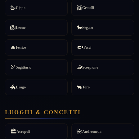
🦢
👯
Cigno
Gemelli
🦁
🐎
Leone
Pegaso
🔥
🐟
Fenice
Pesci
🏹
🦂
Sagittario
Scorpione
🐲
🐂
Drago
Toro
LUOGHI & CONCETTI
🏛️
🌺
Acropoli
Andromeda