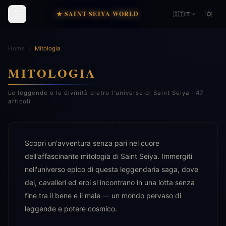
★ SAINT SEIYA WORLD
🇮🇹
IT
Home
›
Mitologia
MITOLOGIA
Le leggende e le divinità dietro l'universo di Saint Seiya · 47
articoli
Scopri un'avventura senza pari nel cuore
dell'affascinante mitologia di Saint Seiya. Immergiti
nell'universo epico di questa leggendaria saga, dove
dei, cavalieri ed eroi si incontrano in una lotta senza
fine tra il bene e il male — un mondo pervaso di
leggende e potere cosmico.