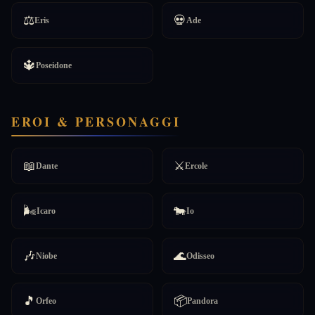
⚖️
💀
Eris
Ade
🔱
Poseidone
EROI & PERSONAGGI
📖
⚔️
Dante
Ercole
🌬️
🐄
Icaro
Io
🎶
🌊
Niobe
Odisseo
🎵
📦
Orfeo
Pandora