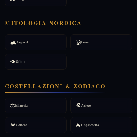
MITOLOGIA NORDICA
🏔️
🐺
Asgard
Fenrir
👁️
Odino
COSTELLAZIONI & ZODIACO
⚖️
🐏
Bilancia
Ariete
🦀
🐐
Cancro
Capricorno