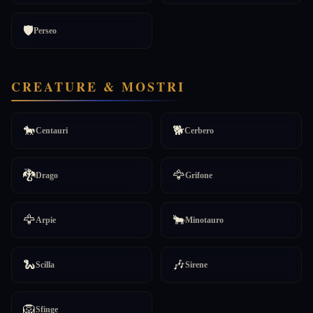
🛡️
Perseo
CREATURE & MOSTRI
🐎
🐕
Centauri
Cerbero
🐉
🦅
Drago
Grifone
🦅
🐂
Arpie
Minotauro
🐍
🎶
Scilla
Sirene
🦁
Sfinge