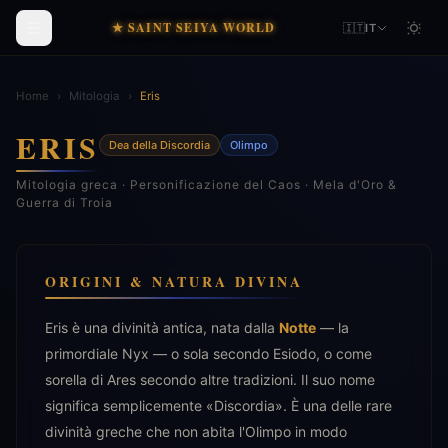
★ SAINT SEIYA WORLD
🇮🇹
IT
Home
›
Mitologia
›
Eris
ERIS
Dea della Discordia
Olimpo
Mitologia greca · Personificazione del Caos · Mela d'Oro &
Guerra di Troia
ORIGINI & NATURA DIVINA
Eris è una divinità antica, nata dalla
Notte
— la
primordiale Nyx — o sola secondo Esiodo, o come
sorella di Ares secondo altre tradizioni. Il suo nome
significa semplicemente «Discordia». È una delle rare
divinità greche che non abita l'Olimpo in modo