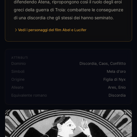
difendendo Atena, ripropongono così il ruolo degli eroi
greci della guerra di Troia: combattere le conseguenze
di una discordia che gli stessi dei hanno seminato.
Vedi i personaggi del film Abel e Lucifer
ATTRIBUTI
Dominio
Discordia, Caos, Conflitto
Simboli
Mela d'oro
Origine
Figlia di Nyx
Alleate
Ares, Enio
Equivalente romano
Discordia