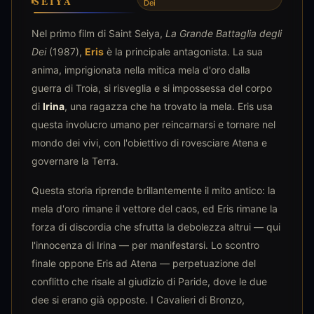
SEIYA
Dei
Nel primo film di Saint Seiya,
La Grande Battaglia degli
Dei
(1987),
Eris
è la principale antagonista. La sua
anima, imprigionata nella mitica mela d'oro dalla
guerra di Troia, si risveglia e si impossessa del corpo
di
Irina
, una ragazza che ha trovato la mela. Eris usa
questa involucro umano per reincarnarsi e tornare nel
mondo dei vivi, con l'obiettivo di rovesciare Atena e
governare la Terra.
Questa storia riprende brillantemente il mito antico: la
mela d'oro rimane il vettore del caos, ed Eris rimane la
forza di discordia che sfrutta la debolezza altrui — qui
l'innocenza di Irina — per manifestarsi. Lo scontro
finale oppone Eris ad Atena — perpetuazione del
conflitto che risale al giudizio di Paride, dove le due
dee si erano già opposte. I Cavalieri di Bronzo,