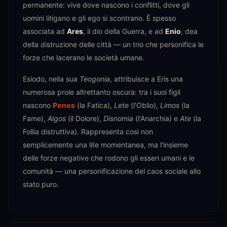
permanente: vive dove nascono i conflitti, dove gli
uomini litigano e gli ego si scontrano. È spesso
associata ad
Ares
, il dio della Guerra, e ad
Enio
, dea
della distruzione delle città — un trio che personifica le
forze che lacerano le società umane.
Esiodo, nella sua
Teogonia
, attribuisce a Eris una
numerosa prole altrettanto oscura: tra i suoi figli
nascono
Ponos
(la Fatica),
Lete
(l'Oblio),
Limos
(la
Fame),
Algos
(il Dolore),
Disnomia
(l'Anarchia) e
Ate
(la
Follia distruttiva). Rappresenta così non
semplicemente una lite momentanea, ma l'insieme
delle forze negative che rodono gli esseri umani e le
comunità — una personificazione del caos sociale allo
stato puro.