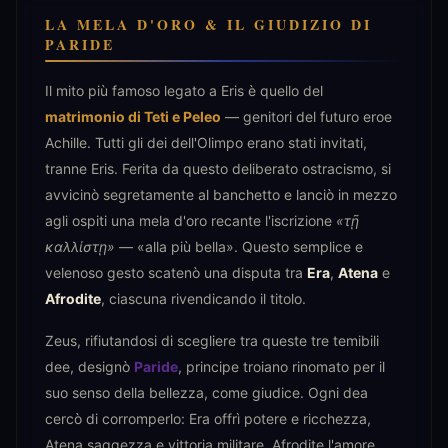
LA MELA D'ORO & IL GIUDIZIO DI
PARIDE
Il mito più famoso legato a Eris è quello del
matrimonio di Teti e Peleo
— genitori del futuro eroe
Achille. Tutti gli dei dell'Olimpo erano stati invitati,
tranne Eris. Ferita da questo deliberato ostracismo, si
avvicinò segretamente al banchetto e lanciò in mezzo
agli ospiti una mela d'oro recante l'iscrizione
«τῇ
καλλίστῃ»
— «alla più bella». Questo semplice e
velenoso gesto scatenò una disputa tra
Era
,
Atena
e
Afrodite
, ciascuna rivendicando il titolo.
Zeus, rifiutandosi di scegliere tra queste tre temibili
dee, designò
Paride
, principe troiano rinomato per il
suo senso della bellezza, come giudice. Ogni dea
cercò di corromperlo: Era offrì potere e ricchezza,
Atena saggezza e vittoria militare, Afrodite l'amore