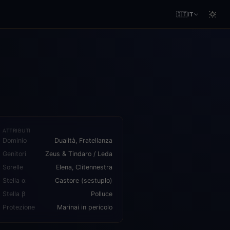
🇮🇹
IT
ATTRIBUTI
Dominio
Dualità, Fratellanza
Genitori
Zeus & Tindaro / Leda
Sorelle
Elena, Clitennestra
Stella α
Castore (sestuplo)
Stella β
Polluce
Protezione
Marinai in pericolo