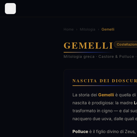
Home
›
Mitologia
›
Gemelli
GEMELLI
Costellazion
Mitologia greca · Castore & Polluce ·
NASCITA DEI DIOSCUR
La storia dei
Gemelli
è quella di
nascita è prodigiosa: la madre
L
trasformato in cigno — e dal su
nacquero due uova, dalle quali e
Polluce
è il figlio divino di Zeu