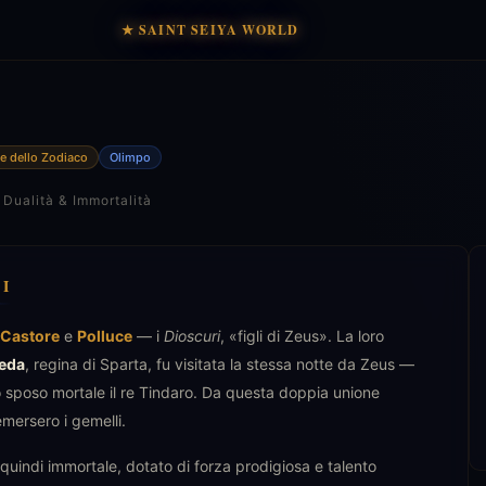
★ SAINT SEIYA WORLD
e dello Zodiaco
Olimpo
 Dualità & Immortalità
I
Castore
e
Polluce
— i
Dioscuri
, «figli di Zeus». La loro
eda
, regina di Sparta, fu visitata la stessa notte da Zeus —
o sposo mortale il re Tindaro. Da questa doppia unione
mersero i gemelli.
s, quindi immortale, dotato di forza prodigiosa e talento