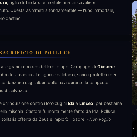
ore
, figlio di Tindaro, è mortale, ma un cavaliere
muto. Questa asimmetria fondamentale — l'uno immortale,
oro destino.
SACRIFICIO DI POLLUCE
 alle grandi epopee del loro tempo. Compagni di
Giasone
bri della caccia al cinghiale calidonio, sono i protettori dei
che danzano sugli alberi delle navi durante le tempeste
io di salvezza.
e un'incursione contro i loro cugini
Ida
e
Linceo
, per bestiame
ella mischia, Castore fu mortalmente ferito da Ida. Polluce,
tà solitaria offerta da Zeus e implorò il padre:
«Non voglio