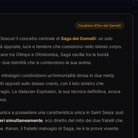
Cavaliere d'Oro dei Gemelli
ioscuri il concetto centrale di
Saga dei Gemelli
: un solo
tà opposte, luce e tenebre che coesistono nello stesso corpo.
ano tra Olimpo e Oltretomba, Saga oscilla tra la bontà
— due identità che si contendono la sua anima.
li mitologici condividono un'immortalità divisa in due metà;
i opposti sullo stesso cranio, con il lato sinistro che
vagio. La
Galaxian Explosion
, la sua tecnica definitiva, evoca
eus.
'unica a possedere una caratteristica unica in Saint Seiya: può
ieri simultaneamente
, eco diretto del mito dei due fratelli che
 Kanon, il fratello malvagio di Saga, ne è la prova vivente.