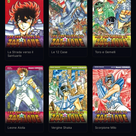
Volume 07
Volume 08
Volume 09
La Strada verso il
Le 12 Case
Toro e Gemelli
Santuario
Volume 10
Volume 11
Volume 12
Leone Aiolia
Vergine Shaka
Scorpione Milo