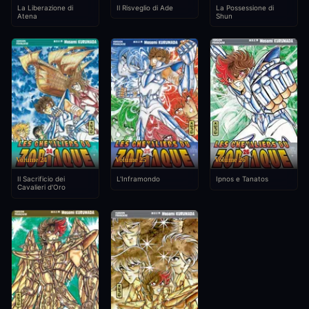
La Liberazione di
Il Risveglio di Ade
La Possessione di
Atena
Shun
Volume 24
Volume 25
Volume 26
Il Sacrificio dei
L'Inframondo
Ipnos e Tanatos
Cavalieri d'Oro