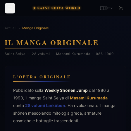
★ SAINT SEIYA WORLD
🇮🇹
IT
Accueil
›
Manga Originale
IL MANGA ORIGINALE
Saint Seiya — 28 volumi — Masami Kurumada · 1986–1990
L'OPERA ORIGINALE
Pubblicato sulla
Weekly Shōnen Jump
dal 1986 al
1990, il manga Saint Seiya di
Masami Kurumada
conta
28 volumi tankōbon
. Ha rivoluzionato il manga
shōnen mescolando mitologia greca, armature
cosmiche e battaglie trascendenti.