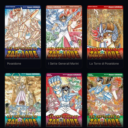
Volume 18
Volume 19
Volume 20
Poseidone
I Sette Generali Marini
La Torre di Poseidone
Volume 21
Volume 22
Volume 23