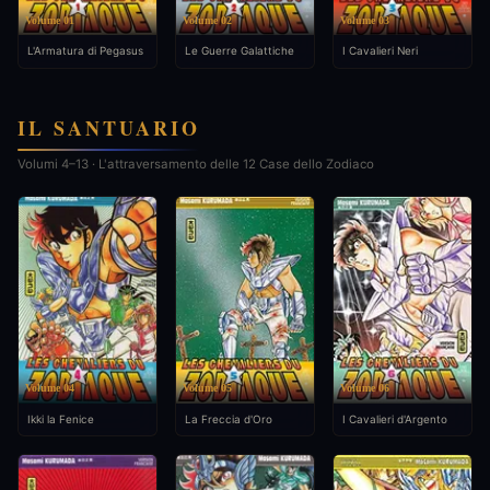
Volume 01
Volume 02
Volume 03
L'Armatura di Pegasus
Le Guerre Galattiche
I Cavalieri Neri
IL SANTUARIO
Volumi 4–13 · L'attraversamento delle 12 Case dello Zodiaco
Volume 04
Volume 05
Volume 06
Ikki la Fenice
La Freccia d'Oro
I Cavalieri d'Argento