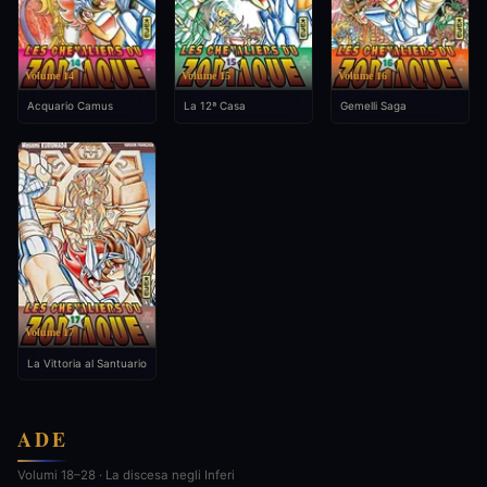
Volume 14
Volume 15
Volume 16
Acquario Camus
La 12ª Casa
Gemelli Saga
Volume 17
La Vittoria al Santuario
ADE
Volumi 18–28 · La discesa negli Inferi