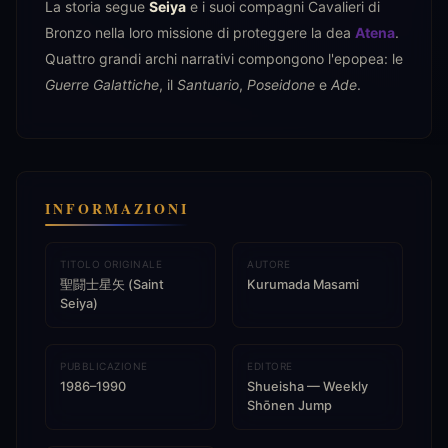
La storia segue
Seiya
e i suoi compagni Cavalieri di
Bronzo nella loro missione di proteggere la dea
Atena
.
Quattro grandi archi narrativi compongono l'epopea: le
Guerre Galattiche
, il
Santuario
,
Poseidone
e
Ade
.
INFORMAZIONI
TITOLO ORIGINALE
AUTORE
聖闘士星矢 (Saint
Kurumada Masami
Seiya)
PUBBLICAZIONE
EDITORE
1986–1990
Shueisha — Weekly
Shōnen Jump