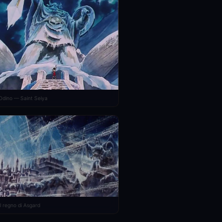
Odino — Saint Seiya
Il regno di Asgard