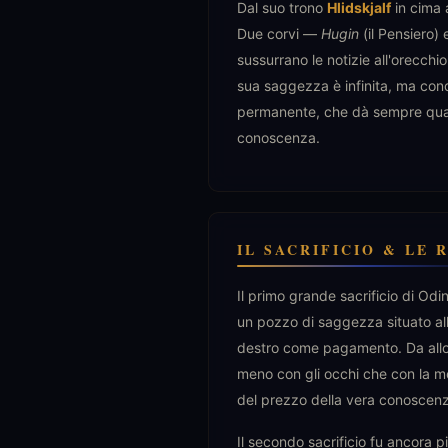
Dal suo trono
Hlidskjalf
in cima 
Due corvi —
Hugin
(il Pensiero)
sussurrano le notizie all'orecchi
sua saggezza è infinita, ma conq
permanente, che dà sempre qualc
conoscenza.
IL SACRIFICIO & LE 
Il primo grande sacrificio di Odi
un pozzo di saggezza situato alle
destro come pagamento. Da allor
meno con gli occhi che con la me
del prezzo della vera conoscen
Il secondo sacrificio fu ancora 