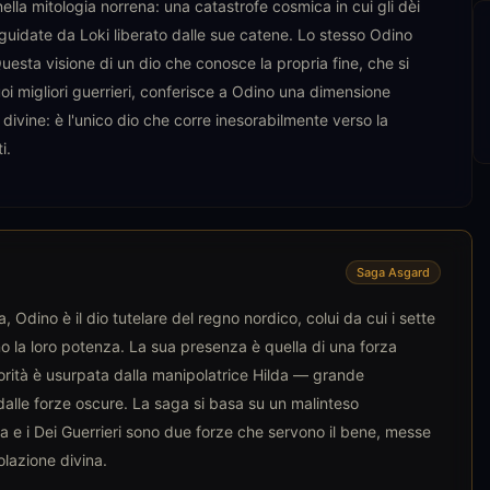
ella mitologia norrena: una catastrofe cosmica in cui gli dèi
 guidate da Loki liberato dalle sue catene. Lo stesso Odino
Questa visione di un dio che conosce la propria fine, che si
oi migliori guerrieri, conferisce a Odino una dimensione
e divine: è l'unico dio che corre inesorabilmente verso la
i.
Saga Asgard
, Odino è il dio tutelare del regno nordico, colui da cui i sette
 la loro potenza. La sua presenza è quella di una forza
orità è usurpata dalla manipolatrice Hilda — grande
alle forze oscure. La saga si basa su un malinteso
na e i Dei Guerrieri sono due forze che servono il bene, messe
olazione divina.