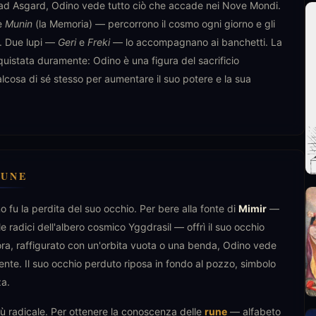
ad Asgard, Odino vede tutto ciò che accade nei Nove Mondi.
 e
Munin
(la Memoria) — percorrono il cosmo ogni giorno e gli
o. Due lupi —
Geri
e
Freki
— lo accompagnano ai banchetti. La
uistata duramente: Odino è una figura del sacrificio
osa di sé stesso per aumentare il suo potere e la sua
RUNE
no fu la perdita del suo occhio. Per bere alla fonte di
Mimir
—
 radici dell'albero cosmico Yggdrasil — offrì il suo occhio
a, raffigurato con un'orbita vuota o una benda, Odino vede
nte. Il suo occhio perduto riposa in fondo al pozzo, simbolo
za.
più radicale. Per ottenere la conoscenza delle
rune
— alfabeto