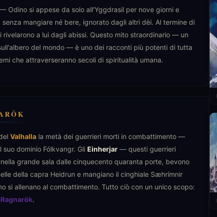
 — Odino si appese da solo all'Yggdrasil per nove giorni e
, senza mangiare né bere, ignorato dagli altri dèi. Al termine di
i rivelarono a lui dagli abissi. Questo mito straordinario — un
 sull'albero del mondo — è uno dei racconti più potenti di tutta
temi che attraverseranno secoli di spiritualità umana.
NARÖK
 del
Valhalla
la metà dei guerrieri morti in combattimento —
el suo dominio Fólkvangr. Gli
Einherjar
— questi guerrieri
 nella grande sala dalle cinquecento quaranta porte, bevono
lle della capra Heidrun e mangiano il cinghiale Sæhrímnir
rno si allenano al combattimento. Tutto ciò con un unico scopo:
l
Ragnarök
.