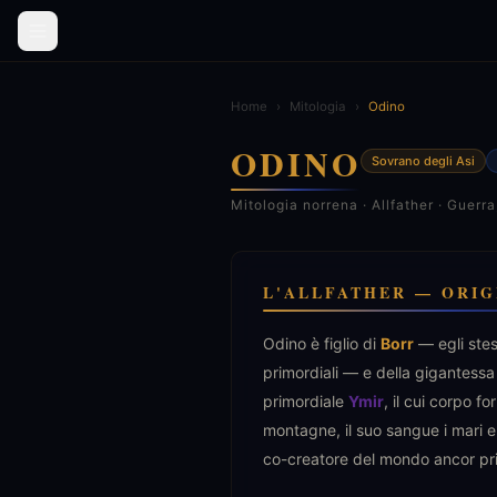
Home
›
Mitologia
›
Odino
ODINO
Sovrano degli Asi
Mitologia norrena · Allfather · Guer
L'ALLFATHER — ORIG
Odino è figlio di
Borr
— egli stess
primordiali — e della gigantess
primordiale
Ymir
, il cui corpo f
montagne, il suo sangue i mari e i
co-creatore del mondo ancor pri