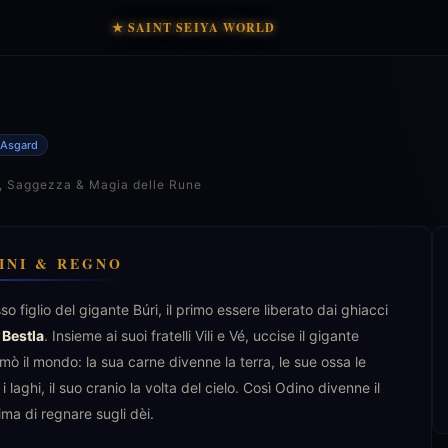
★ SAINT SEIYA WORLD
Asgard
ra, Saggezza & Magia delle Rune
INI & REGNO
o figlio del gigante Búri, il primo essere liberato dai ghiacci
a
Bestla
. Insieme ai suoi fratelli Vili e Vé, uccise il gigante
ormò il mondo: la sua carne divenne la terra, le sue ossa le
 laghi, il suo cranio la volta del cielo. Così Odino divenne il
ma di regnare sugli dèi.