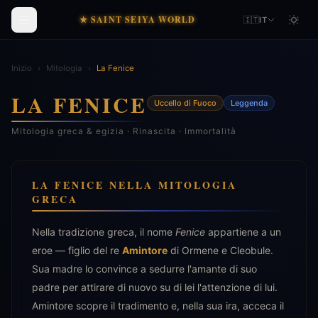
★ SAINT SEIYA WORLD
🇮🇹
IT
Inizio
›
Mitologia
›
La Fenice
LA FENICE
Uccello di Fuoco
Leggenda
Mitologia greca & egizia · Rinascita · Immortalità
LA FENICE NELLA MITOLOGIA
GRECA
Nella tradizione greca, il nome
Fenice
appartiene a un
eroe — figlio del re
Amintore
di Ormene e Cleobule.
Sua madre lo convince a sedurre l'amante di suo
padre per attirare di nuovo su di lei l'attenzione di lui.
Amintore scopre il tradimento e, nella sua ira, acceca il