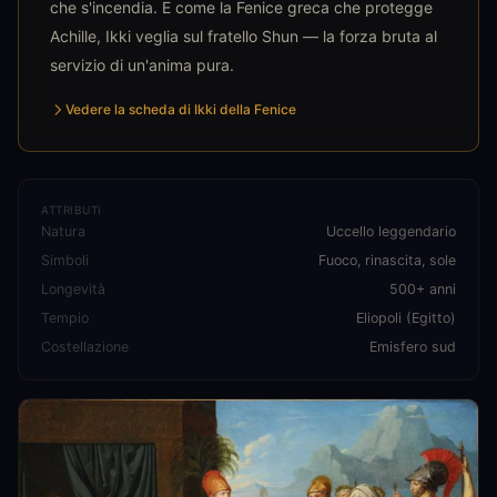
che s'incendia. E come la Fenice greca che protegge
Achille, Ikki veglia sul fratello Shun — la forza bruta al
servizio di un'anima pura.
Vedere la scheda di Ikki della Fenice
ATTRIBUTI
Natura
Uccello leggendario
Simboli
Fuoco, rinascita, sole
Longevità
500+ anni
Tempio
Eliopoli (Egitto)
Costellazione
Emisfero sud