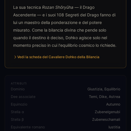
La sua tecnica
Rozan Shōryūha
— il Drago
Ascendente — e i suoi 108 Segreti del Drago fanno di
lui un maestro della ponderazione e del potere
misurato. Come la bilancia divina che pende solo
quando il destino è deciso, Dohko agisce solo nel
momento preciso in cui l'equilibrio cosmico lo richiede.
Vedi la scheda del Cavaliere Dohko della Bilancia
ATTRIBUTI
Dominio
Giustizia, Equilibrio
Dee associate
Temi, Dike, Astrea
Equinozio
Autunno
Stella α
Zubenelgenubi
Stella β
Zubeneschamali
Equivalente romano
Iustitia