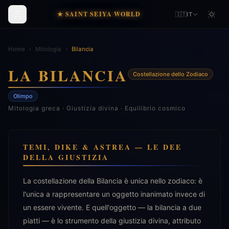
★ SAINT SEIYA WORLD
🇮🇹
IT
Home
›
Mitologia
›
Bilancia
LA BILANCIA
Costellazione dello Zodiaco
Olimpo
Mitologia greca · Giustizia divina · Equilibrio cosmico
TEMI, DIKE & ASTREA — LE DEE
DELLA GIUSTIZIA
La costellazione della Bilancia è unica nello zodiaco: è
l'unica a rappresentare un oggetto inanimato invece di
un essere vivente. E quell'oggetto — la bilancia a due
piatti — è lo strumento della giustizia divina, attributo