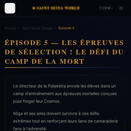
★ SAINT SEIYA WORLD
🇫🇷
FR
Accueil
›
Saint Seiya Omega
›
Épisode 5
ÉPISODE 5 — LES ÉPREUVES
DE SÉLECTION ! LE DÉFI DU
CAMP DE LA MORT
Le directeur de la Palaestra envoie les élèves dans un
camp d'entraînement aux épreuves mortelles conçues
pour forger leur Cosmos.
Kôga et ses amis doivent survivre à ces défis
extrêmes tout en renforçant leurs liens de camaraderie
face à l'adversité.