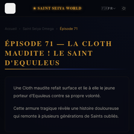
★ SAINT SEIYA WORLD
🇫🇷
FR
Accueil
›
Saint Seiya Omega
›
Épisode 71
ÉPISODE 71 — LA CLOTH
MAUDITE ! LE SAINT
D'EQUULEUS
Une Cloth maudite refait surface et lie à elle le jeune
porteur d'Equuleus contre sa propre volonté.
Cette armure tragique révèle une histoire douloureuse
qui remonte à plusieurs générations de Saints oubliés.