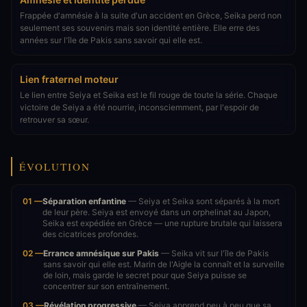
Frappée d'amnésie à la suite d'un accident en Grèce, Seika perd non
seulement ses souvenirs mais son identité entière. Elle erre des
années sur l'île de Pakis sans savoir qui elle est.
Lien fraternel moteur
Le lien entre Seiya et Seika est le fil rouge de toute la série. Chaque
victoire de Seiya a été nourrie, inconsciemment, par l'espoir de
retrouver sa sœur.
ÉVOLUTION
01 —
Séparation enfantine
— Seiya et Seika sont séparés à la mort
de leur père. Seiya est envoyé dans un orphelinat au Japon,
Seika est expédiée en Grèce — une rupture brutale qui laissera
des cicatrices profondes.
02 —
Errance amnésique sur Pakis
— Seika vit sur l'île de Pakis
sans savoir qui elle est. Marin de l'Aigle la connaît et la surveille
de loin, mais garde le secret pour que Seiya puisse se
concentrer sur son entraînement.
03 —
Révélation progressive
— Seiya apprend peu à peu que sa