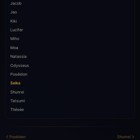
Jacob
Jao
Kiki
Lucifer
Miho
Moa
Natassia
Odysseus
Poséidon
Seika
Shunrei
Tatsumi
Thésée
Poséidon
Shunrei