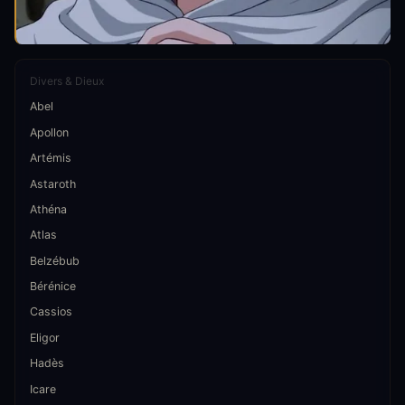
Divers & Dieux
Abel
Apollon
Artémis
Astaroth
Athéna
Atlas
Belzébub
Bérénice
Cassios
Eligor
Hadès
Icare