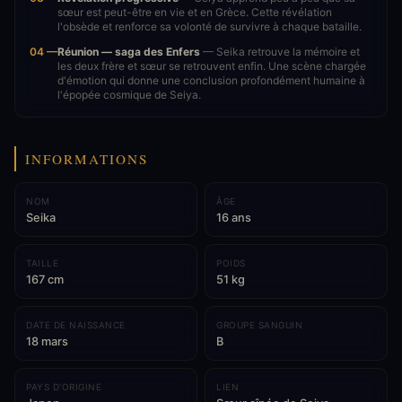
sœur est peut-être en vie et en Grèce. Cette révélation
l'obsède et renforce sa volonté de survivre à chaque bataille.
04 —
Réunion — saga des Enfers
— Seika retrouve la mémoire et
les deux frère et sœur se retrouvent enfin. Une scène chargée
d'émotion qui donne une conclusion profondément humaine à
l'épopée cosmique de Seiya.
INFORMATIONS
NOM
ÂGE
Seika
16 ans
TAILLE
POIDS
167 cm
51 kg
DATE DE NAISSANCE
GROUPE SANGUIN
18 mars
B
PAYS D'ORIGINE
LIEN