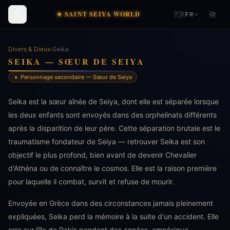
★ SAINT SEIYA WORLD
🇫🇷
FR
Divers & Dieux
›
Seika
SEIKA — SŒUR DE SEIYA
👧 Personnage secondaire — Sœur de Seiya
Seika est la sœur aînée de Seiya, dont elle est séparée lorsque
les deux enfants sont envoyés dans des orphelinats différents
après la disparition de leur père. Cette séparation brutale est le
traumatisme fondateur de Seiya — retrouver Seika est son
objectif le plus profond, bien avant de devenir Chevalier
d'Athéna ou de connaître le cosmos. Elle est la raison première
pour laquelle il combat, survit et refuse de mourir.
Envoyée en Grèce dans des circonstances jamais pleinement
expliquées, Seika perd la mémoire à la suite d'un accident. Elle
erre sur l'île de Pakis pendant des années, amnésique,