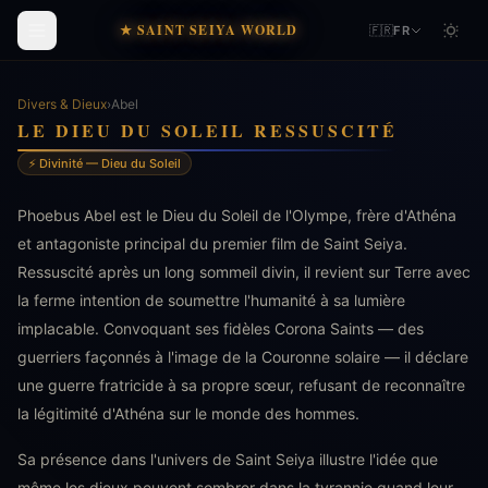
★ SAINT SEIYA WORLD
🇫🇷
FR
Divers & Dieux
›
Abel
LE DIEU DU SOLEIL RESSUSCITÉ
⚡ Divinité — Dieu du Soleil
Phoebus Abel est le Dieu du Soleil de l'Olympe, frère d'Athéna
et antagoniste principal du premier film de Saint Seiya.
Ressuscité après un long sommeil divin, il revient sur Terre avec
la ferme intention de soumettre l'humanité à sa lumière
implacable. Convoquant ses fidèles Corona Saints — des
guerriers façonnés à l'image de la Couronne solaire — il déclare
une guerre fratricide à sa propre sœur, refusant de reconnaître
la légitimité d'Athéna sur le monde des hommes.
Sa présence dans l'univers de Saint Seiya illustre l'idée que
même les dieux peuvent sombrer dans la tyrannie quand leur