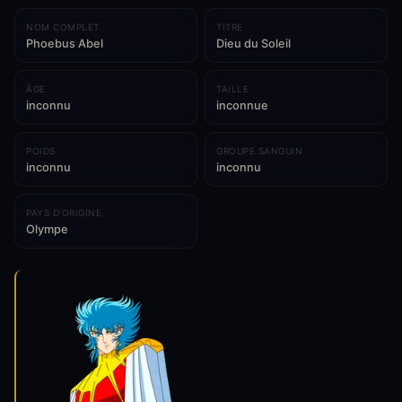
NOM COMPLET
TITRE
Phoebus Abel
Dieu du Soleil
ÂGE
TAILLE
inconnu
inconnue
POIDS
GROUPE SANGUIN
inconnu
inconnu
PAYS D'ORIGINE
Olympe