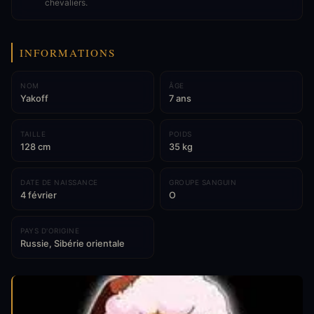
chevaliers.
INFORMATIONS
NOM
ÂGE
Yakoff
7 ans
TAILLE
POIDS
128 cm
35 kg
DATE DE NAISSANCE
GROUPE SANGUIN
4 février
O
PAYS D'ORIGINE
Russie, Sibérie orientale