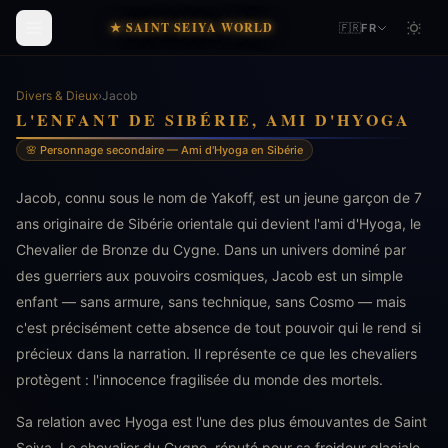
★ SAINT SEIYA WORLD
🇫🇷
FR
Divers & Dieux
›
Jacob
L'ENFANT DE SIBÉRIE, AMI D'HYOGA
🌸 Personnage secondaire — Ami d'Hyoga en Sibérie
Jacob, connu sous le nom de Yakoff, est un jeune garçon de 7
ans originaire de Sibérie orientale qui devient l'ami d'Hyoga, le
Chevalier de Bronze du Cygne. Dans un univers dominé par
des guerriers aux pouvoirs cosmiques, Jacob est un simple
enfant — sans armure, sans technique, sans Cosmo — mais
c'est précisément cette absence de tout pouvoir qui le rend si
précieux dans la narration. Il représente ce que les chevaliers
protègent : l'innocence fragilisée du monde des mortels.
Sa relation avec Hyoga est l'une des plus émouvantes de Saint
Seiya. Le chevalier du Cygne, réputé pour sa froideur glaciale