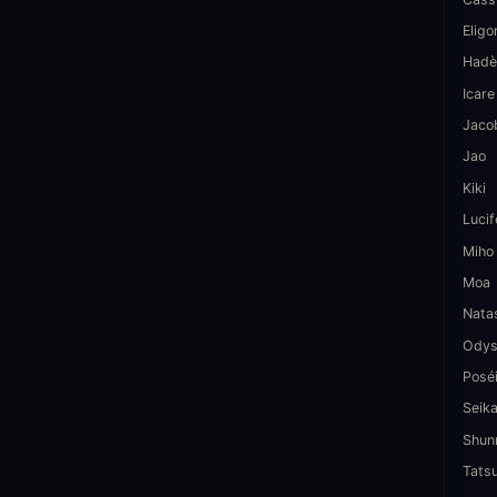
Eligo
Hadè
Icare
Jaco
Jao
Kiki
Lucif
Miho
Moa
Nata
Odys
Posé
Seik
Shun
Tats