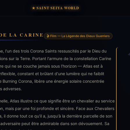
★ SAINT SEIYA WORLD
DE LA CARINE
🎬 Film — La Légende des Dieux Guerriers
ne, l'un des trois Corona Saints ressuscités par le Dieu du
ions sur la Terre. Portant l'armure de la constellation Carine
re qui ne se couche jamais sous l'horizon — Atlas est à
inflexible, constant et brûlant d'une lumière qui ne faiblit
le Burning Corona, libère une énergie solaire concentrée
es adverses.
elle, Atlas illustre ce que signifie être un chevalier au service
on, mais par une foi profonde et sincère. Face aux Chevaliers
il donne tout ce qu'il a, jusqu'à la dernière parcelle de son
dversaire peut être admirable dans son dévouement. Sa