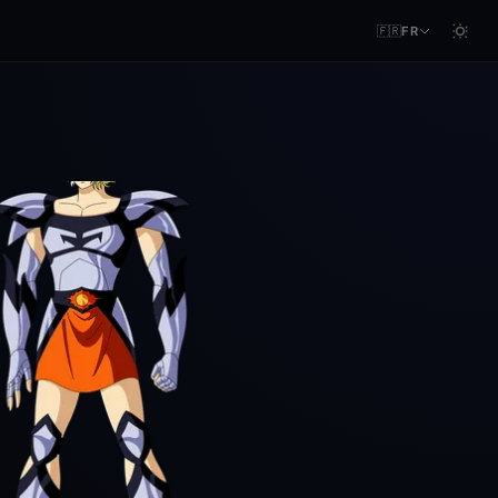
🇫🇷
FR