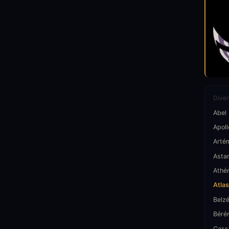
Diver
Abel
Apoll
Arté
Asta
Athé
Atlas
Belz
Béré
Cass