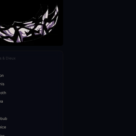
s & Dieux
on
mis
roth
na
ébub
nice
ios