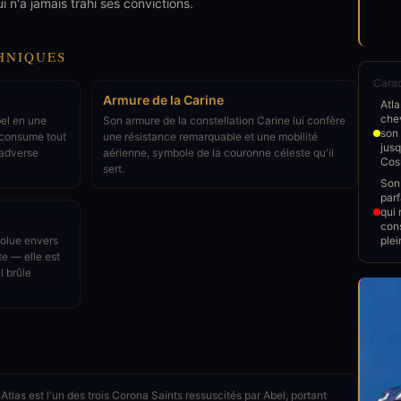
ui n'a jamais trahi ses convictions.
HNIQUES
Carac
Armure de la Carine
Atla
chev
bel en une
Son armure de la constellation Carine lui confère
son 
 consume tout
une résistance remarquable et une mobilité
jusq
 adverse
aérienne, symbole de la couronne céleste qu'il
Cos
sert.
Son 
parf
qui 
con
solue envers
plei
te — elle est
l brûle
tlas est l'un des trois Corona Saints ressuscités par Abel, portant