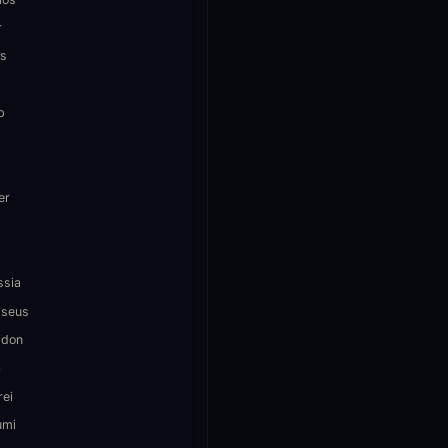
r
s
b
er
ssia
seus
idon
a
rei
umi