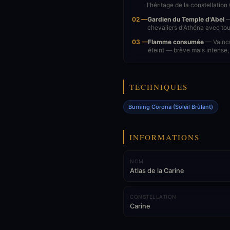
l'héritage de la constellation
02 —
Gardien du Temple d'Abel
—
chevaliers d'Athéna avec tout
03 —
Flamme consumée
— Vaincu
éteint — brève mais intense, f
TECHNIQUES
Burning Corona (Soleil Brûlant)
INFORMATIONS
NOM
Atlas de la Carine
CONSTELLATION
Carine