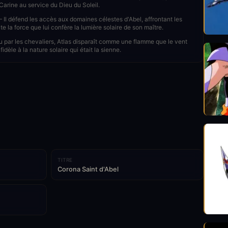
 Carine au service du Dieu du Soleil.
 Il défend les accès aux domaines célestes d'Abel, affrontant les
e la force que lui confère la lumière solaire de son maître.
 par les chevaliers, Atlas disparaît comme une flamme que le vent
idèle à la nature solaire qui était la sienne.
TITRE
Corona Saint d'Abel