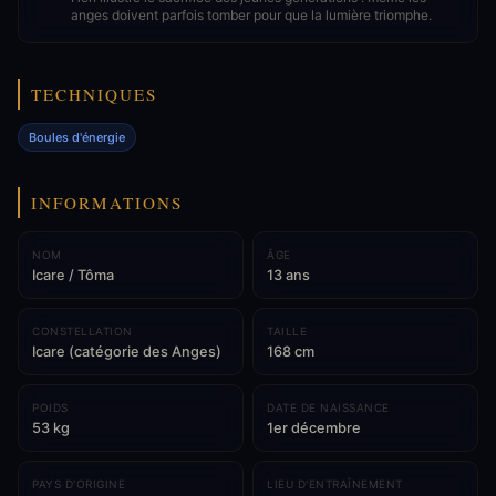
anges doivent parfois tomber pour que la lumière triomphe.
TECHNIQUES
Boules d'énergie
INFORMATIONS
NOM
ÂGE
Icare / Tôma
13 ans
CONSTELLATION
TAILLE
Icare (catégorie des Anges)
168 cm
POIDS
DATE DE NAISSANCE
53 kg
1er décembre
PAYS D'ORIGINE
LIEU D'ENTRAÎNEMENT