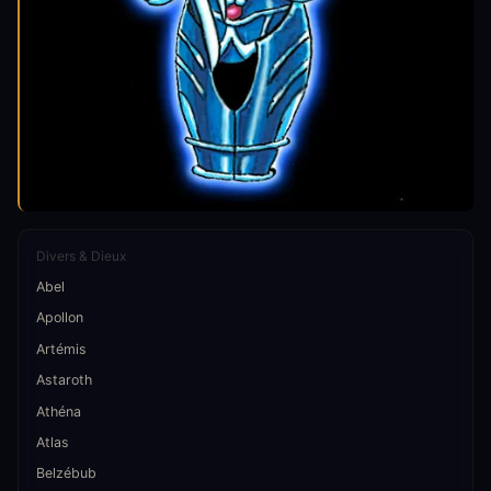
Divers & Dieux
Abel
Apollon
Artémis
Astaroth
Athéna
Atlas
Belzébub