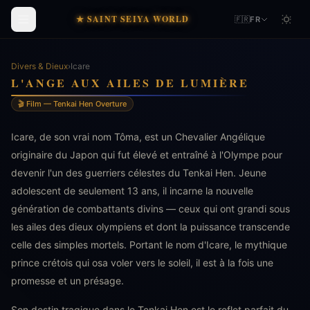
★ SAINT SEIYA WORLD
🇫🇷
FR
Divers & Dieux
›
Icare
L'ANGE AUX AILES DE LUMIÈRE
🎬 Film — Tenkai Hen Overture
Icare, de son vrai nom Tôma, est un Chevalier Angélique
originaire du Japon qui fut élevé et entraîné à l'Olympe pour
devenir l'un des guerriers célestes du Tenkai Hen. Jeune
adolescent de seulement 13 ans, il incarne la nouvelle
génération de combattants divins — ceux qui ont grandi sous
les ailes des dieux olympiens et dont la puissance transcende
celle des simples mortels. Portant le nom d'Icare, le mythique
prince crétois qui osa voler vers le soleil, il est à la fois une
promesse et un présage.
Son destin tragique dans le Tenkai Hen est le reflet parfait du