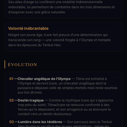
Ses ailes d'ange lui confèrent une mobilité tridimensionnelle
redoutable, lui permettant de combattre dans les trois dimensions et
d'esquiver avec une grâce naturelle.
Volonté inébranlable
Malgré son jeune âge, Icare fait preuve d'une détermination qui
transcende son rang — une volonté forgée à l'Olympe et trempée
dans les épreuves du Tenkai Hen.
ÉVOLUTION
01 —
Chevalier angélique de l'Olympe
— Tôma est entraîné à
l'Olympe et devient Icare, un chevalier angélique dont la
puissance dépasse celle de simples mortels mais reste soumise
aux lois divines.
02 —
Destin tragique
— Comme le mythique Icare qui s'approcha
trop près du soleil, Tôma/Icare se retrouve confronté à des
forces qui le dépassent, et son arrogance ou sa bravoure le
conduit vers un destin douloureux.
03 —
Lumière dans les ténèbres
— Son parcours dans le Tenkai
Hen illustre le sacrifice des jeunes générations : même les