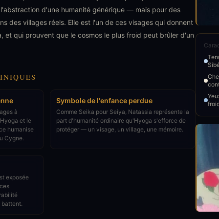
 l'abstraction d'une humanité générique — mais pour des
 des villages réels. Elle est l'un de ces visages qui donnent
, et qui prouvent que le cosmos le plus froid peut brûler d'un
Carac
Tenu
Sibé
HNIQUES
Chev
con
Yeux
enne
Symbole de l'enfance perdue
froi
nages à
Comme Seika pour Seiya, Natassia représente la
'Hyoga et le
part d'humanité ordinaire qu'Hyoga s'efforce de
nce humanise
protéger — un visage, un village, une mémoire.
du Cygne.
st exposée
rces
abilité
 battent.