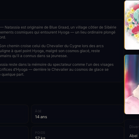
— Natassia est originaire de Blue Graad, un village côtier de Sibérie
vénements cosmiques qui entourent Hyoga — un lieu ordinaire plongé
ord.
on chemin croise celui du Chevalier du Cygne lors des arcs
ouligne à quel point Hyoga, malgré son cosmos glacé, reste
mains qu'il a connus dans sa jeunesse.
sia reste dans la mémoire du spectateur comme l'un des visages
crifices d'Hyoga — derrière le Chevalier au cosmos de glace se
 quelque part.
ÂGE
14 ans
Diver
POIDS
Abel
57 kg