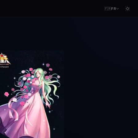
🇫🇷
FR