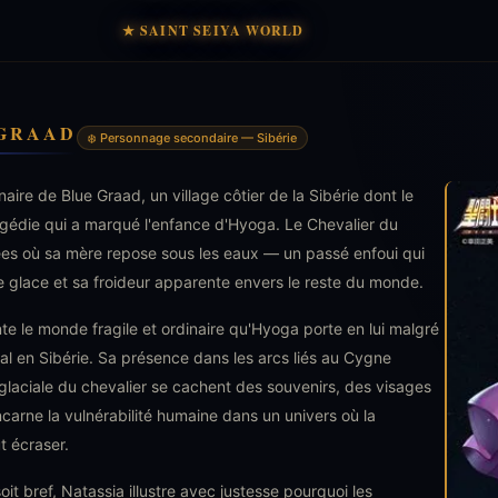
★ SAINT SEIYA WORLD
 GRAAD
❄️ Personnage secondaire — Sibérie
inaire de Blue Graad, un village côtier de la Sibérie dont le
tragédie qui a marqué l'enfance d'Hyoga. Le Chevalier du
ées où sa mère repose sous les eaux — un passé enfoui qui
e glace et sa froideur apparente envers le reste du monde.
te le monde fragile et ordinaire qu'Hyoga porte en lui malgré
l en Sibérie. Sa présence dans les arcs liés au Cygne
 glaciale du chevalier se cachent des souvenirs, des visages
incarne la vulnérabilité humaine dans un univers où la
 écraser.
oit bref, Natassia illustre avec justesse pourquoi les