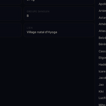
Apoll
Arté
GROUPE SANGUIN
B
Asta
Athé
LIEN
Atlas
Village natal d'Hyoga
Belz
Béré
Cass
Eligo
Hadè
Icare
Jaco
Jao
Kiki
Lucif
Miho