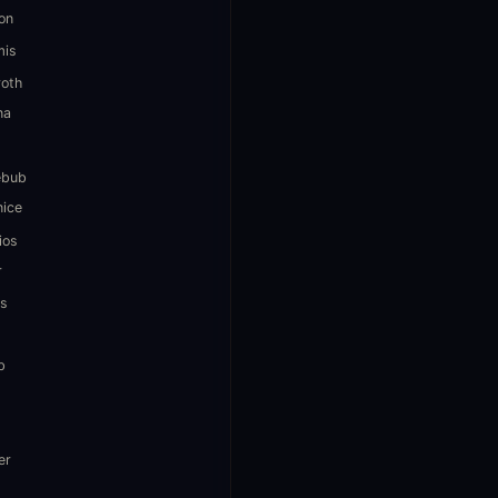
on
mis
roth
na
ébub
nice
ios
r
s
b
er