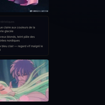
téristiques
e claire aux couleurs de la
rie glacée
eux blonds, teint pâle des
trées nordiques
 bleu clair — regard vif malgré le
d