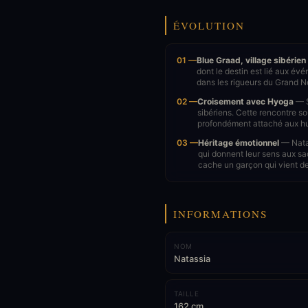
ÉVOLUTION
01 —
Blue Graad, village sibérien
dont le destin est lié aux é
dans les rigueurs du Grand N
02 —
Croisement avec Hyoga
— S
sibériens. Cette rencontre s
profondément attaché aux hu
03 —
Héritage émotionnel
— Natas
qui donnent leur sens aux sa
cache un garçon qui vient de
INFORMATIONS
NOM
Natassia
TAILLE
162 cm