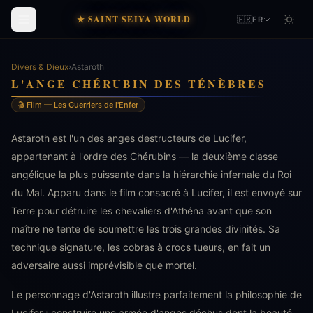
★ SAINT SEIYA WORLD
🇫🇷
FR
Divers & Dieux
›
Astaroth
L'ANGE CHÉRUBIN DES TÉNÈBRES
🎬 Film — Les Guerriers de l'Enfer
Astaroth est l'un des anges destructeurs de Lucifer,
appartenant à l'ordre des Chérubins — la deuxième classe
angélique la plus puissante dans la hiérarchie infernale du Roi
du Mal. Apparu dans le film consacré à Lucifer, il est envoyé sur
Terre pour détruire les chevaliers d'Athéna avant que son
maître ne tente de soumettre les trois grandes divinités. Sa
technique signature, les cobras à crocs tueurs, en fait un
adversaire aussi imprévisible que mortel.
Le personnage d'Astaroth illustre parfaitement la philosophie de
Lucifer : construire une armée d'anges déchus dont la beauté