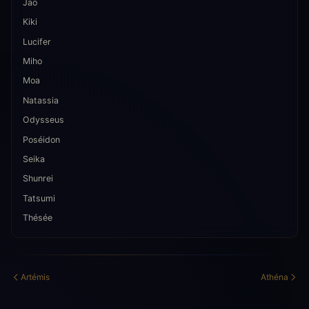
Jao
Kiki
Lucifer
Miho
Moa
Natassia
Odysseus
Poséidon
Seika
Shunrei
Tatsumi
Thésée
Artémis
Athéna