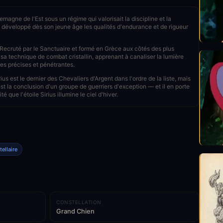
magne de l'Est sous un régime qui valorisait la discipline et la
a développé dès son jeune âge les qualités d'endurance et de rigueur
ecruté par le Sanctuaire et formé en Grèce aux côtés des plus
 sa technique de combat cristallin, apprenant à canaliser la lumière
ues précises et pénétrantes.
us est le dernier des Chevaliers d'Argent dans l'ordre de la liste, mais
 est la conclusion d'un groupe de guerriers d'exception — et il en porte
 que l'étoile Sirius illumine le ciel d'hiver.
ellaire
CONSTELLATION
Grand Chien