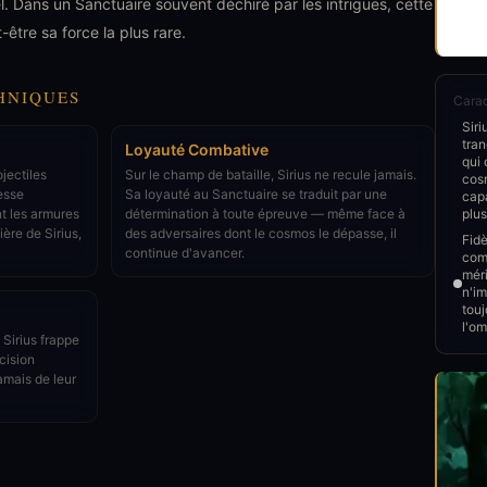
l. Dans un Sanctuaire souvent déchiré par les intrigues, cette
être sa force la plus rare.
HNIQUES
Carac
Siri
tra
Loyauté Combative
qui 
jectiles
Sur le champ de bataille, Sirius ne recule jamais.
cosm
tesse
Sa loyauté au Sanctuaire se traduit par une
capa
t les armures
détermination à toute épreuve — même face à
plus
ère de Sirius,
des adversaires dont le cosmos le dépasse, il
Fidè
continue d'avancer.
com
méri
n'im
touj
l'om
 Sirius frappe
cision
amais de leur