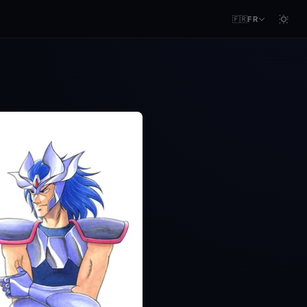
🇫🇷
FR