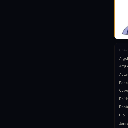
Cheva
Argol
Argu
Aster
Babe
Cape
Daid
Dant
Dio
Jami