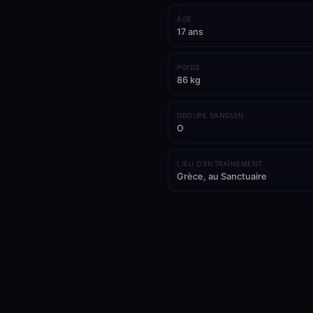
ÂGE
17 ans
POIDS
86 kg
GROUPE SANGUIN
O
LIEU D'ENTRAÎNEMENT
Grèce, au Sanctuaire