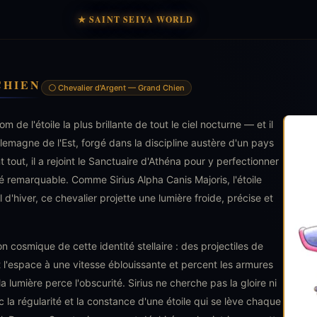
★ SAINT SEIYA WORLD
CHIEN
⚪ Chevalier d'Argent — Grand Chien
m de l'étoile la plus brillante de tout le ciel nocturne — et il
llemagne de l'Est, forgé dans la discipline austère d'un pays
t tout, il a rejoint le Sanctuaire d'Athéna pour y perfectionner
é remarquable. Comme Sirius Alpha Canis Majoris, l'étoile
 d'hiver, ce chevalier projette une lumière froide, précise et
on cosmique de cette identité stellaire : des projectiles de
t l'espace à une vitesse éblouissante et percent les armures
 lumière perce l'obscurité. Sirius ne cherche pas la gloire ni
c la régularité et la constance d'une étoile qui se lève chaque