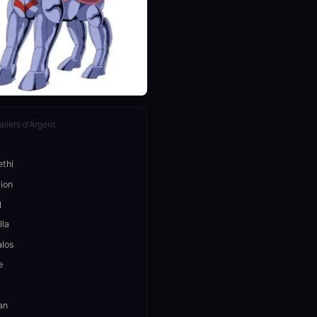
liers d'Argent
ethi
ion
l
lla
alos
e
an