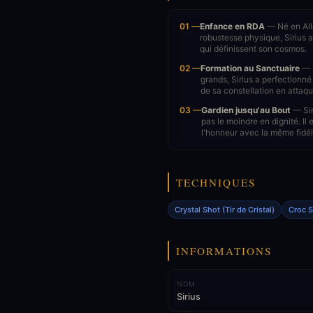
01 —
Enfance en RDA
— Né en Alle
robustesse physique, Sirius 
qui définissent son cosmos.
02 —
Formation au Sanctuaire
— R
grands, Sirius a perfectionné
de sa constellation en attaq
03 —
Gardien jusqu'au Bout
— Siri
pas le moindre en dignité. Il
l'honneur avec la même fidélité
TECHNIQUES
Crystal Shot (Tir de Cristal)
Croc St
INFORMATIONS
NOM
Sirius