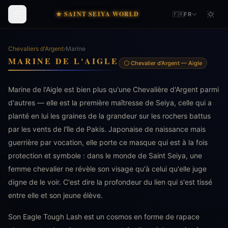
★ SAINT SEIYA WORLD
🇫🇷
FR
Chevaliers d'Argent
›
Marine
MARINE DE L'AIGLE
⚪ Chevalier d'Argent — Aigle
Marine de l'Aigle est bien plus qu'une Chevalière d'Argent parmi
d'autres — elle est la première maîtresse de Seiya, celle qui a
planté en lui les graines de la grandeur sur les rochers battus
par les vents de l'île de Pakis. Japonaise de naissance mais
guerrière par vocation, elle porte ce masque qui est à la fois
protection et symbole : dans le monde de Saint Seiya, une
femme chevalier ne révèle son visage qu'à celui qu'elle juge
digne de le voir. C'est dire la profondeur du lien qui s'est tissé
entre elle et son jeune élève.
Son Eagle Tough Lash est un cosmos en forme de rapace