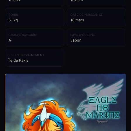
POIDS
DATE DE NAISSANCE
61 kg
18 mars
GROUPE SANGUIN
PAYS D'ORIGINE
A
Japon
LIEU D'ENTRAÎNEMENT
Île de Pakis