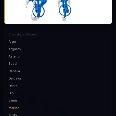
Chevaliers d'Argent
Argol
Arguethi
Asterion
Babel
Capella
Daidalos
Dante
Dio
Jamian
Marine
Misty