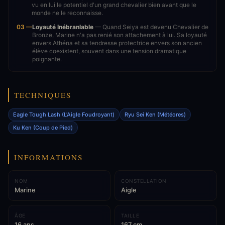
vu en lui le potentiel d'un grand chevalier bien avant que le
monde ne le reconnaisse.
03 —
Loyauté Inébranlable
— Quand Seiya est devenu Chevalier de
Bronze, Marine n'a pas renié son attachement à lui. Sa loyauté
envers Athéna et sa tendresse protectrice envers son ancien
élève coexistent, souvent dans une tension dramatique
poignante.
TECHNIQUES
Eagle Tough Lash (L'Aigle Foudroyant)
Ryu Sei Ken (Météores)
Ku Ken (Coup de Pied)
INFORMATIONS
NOM
CONSTELLATION
Marine
Aigle
ÂGE
TAILLE
16 ans
167 cm