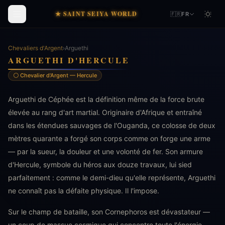
★ SAINT SEIYA WORLD
🇫🇷
FR
Chevaliers d'Argent
›
Arguethi
ARGUETHI D'HERCULE
⚪ Chevalier d'Argent — Hercule
Arguethi de Céphée est la définition même de la force brute
élevée au rang d'art martial. Originaire d'Afrique et entraîné
dans les étendues sauvages de l'Ouganda, ce colosse de deux
mètres quarante a forgé son corps comme on forge une arme
— par la sueur, la douleur et une volonté de fer. Son armure
d'Hercule, symbole du héros aux douze travaux, lui sied
parfaitement : comme le demi-dieu qu'elle représente, Arguethi
ne connaît pas la défaite physique. Il l'impose.
Sur le champ de bataille, son Cornephoros est dévastateur —
un coup de massue cosmique qui concentre toute l'énergie