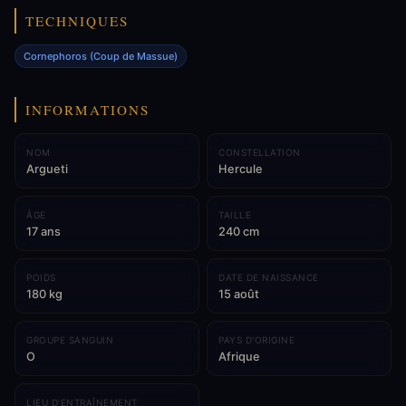
TECHNIQUES
Cornephoros (Coup de Massue)
INFORMATIONS
NOM
CONSTELLATION
Argueti
Hercule
ÂGE
TAILLE
17 ans
240 cm
POIDS
DATE DE NAISSANCE
180 kg
15 août
GROUPE SANGUIN
PAYS D'ORIGINE
O
Afrique
LIEU D'ENTRAÎNEMENT