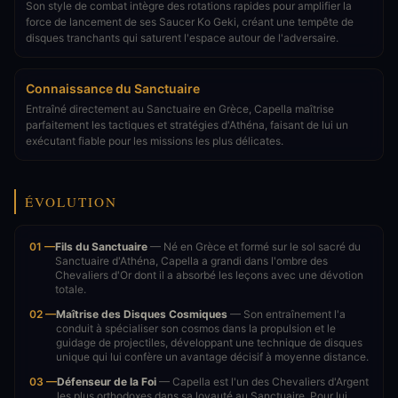
Son style de combat intègre des rotations rapides pour amplifier la
force de lancement de ses Saucer Ko Geki, créant une tempête de
disques tranchants qui saturent l'espace autour de l'adversaire.
Connaissance du Sanctuaire
Entraîné directement au Sanctuaire en Grèce, Capella maîtrise
parfaitement les tactiques et stratégies d'Athéna, faisant de lui un
exécutant fiable pour les missions les plus délicates.
ÉVOLUTION
01 —
Fils du Sanctuaire
— Né en Grèce et formé sur le sol sacré du
Sanctuaire d'Athéna, Capella a grandi dans l'ombre des
Chevaliers d'Or dont il a absorbé les leçons avec une dévotion
totale.
02 —
Maîtrise des Disques Cosmiques
— Son entraînement l'a
conduit à spécialiser son cosmos dans la propulsion et le
guidage de projectiles, développant une technique de disques
unique qui lui confère un avantage décisif à moyenne distance.
03 —
Défenseur de la Foi
— Capella est l'un des Chevaliers d'Argent
les plus orthodoxes dans sa loyauté au Sanctuaire. Pour lui,