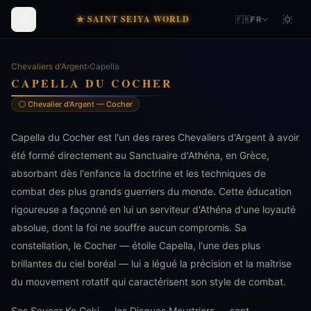
★ SAINT SEIYA WORLD
🇫🇷
FR
Chevaliers d'Argent
›
Capella
CAPELLA DU COCHER
⚪ Chevalier d'Argent — Cocher
Capella du Cocher est l'un des rares Chevaliers d'Argent à avoir
été formé directement au Sanctuaire d'Athéna, en Grèce,
absorbant dès l'enfance la doctrine et les techniques de
combat des plus grands guerriers du monde. Cette éducation
rigoureuse a façonné en lui un serviteur d'Athéna d'une loyauté
absolue, dont la foi ne souffre aucun compromis. Sa
constellation, le Cocher — étoile Capella, l'une des plus
brillantes du ciel boréal — lui a légué la précision et la maîtrise
du mouvement rotatif qui caractérisent son style de combat.
Ses Saucer Ko Geki — les Disques Meurtriers — sont