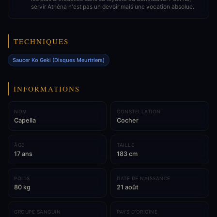
servir Athéna n'est pas un devoir mais une vocation absolue.
TECHNIQUES
Saucer Ko Geki (Disques Meurtriers)
INFORMATIONS
NOM
CONSTELLATION
Capella
Cocher
ÂGE
TAILLE
17 ans
183 cm
POIDS
DATE DE NAISSANCE
80 kg
21 août
GROUPE SANGUIN
PAYS D'ORIGINE