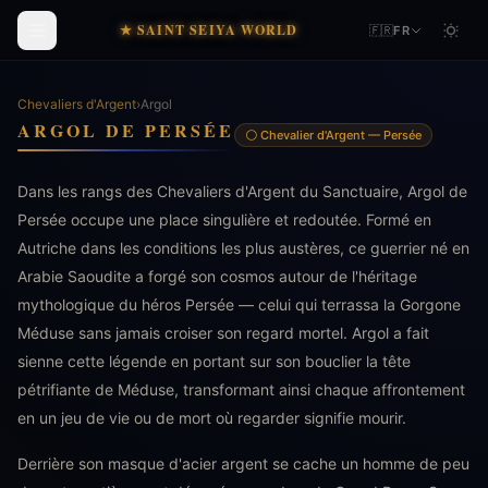
★ SAINT SEIYA WORLD
🇫🇷
FR
Chevaliers d'Argent
›
Argol
ARGOL DE PERSÉE
⚪ Chevalier d'Argent — Persée
Dans les rangs des Chevaliers d'Argent du Sanctuaire, Argol de
Persée occupe une place singulière et redoutée. Formé en
Autriche dans les conditions les plus austères, ce guerrier né en
Arabie Saoudite a forgé son cosmos autour de l'héritage
mythologique du héros Persée — celui qui terrassa la Gorgone
Méduse sans jamais croiser son regard mortel. Argol a fait
sienne cette légende en portant sur son bouclier la tête
pétrifiante de Méduse, transformant ainsi chaque affrontement
en un jeu de vie ou de mort où regarder signifie mourir.
Derrière son masque d'acier argent se cache un homme de peu