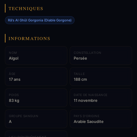
TECHNIQUES
Râ's Al Ghûl Gorgonia (Diable Gorgone)
INFORMATIONS
NOM
CONSTELLATION
Algol
Persée
ÂGE
TAILLE
17 ans
188 cm
POIDS
DATE DE NAISSANCE
83 kg
11 novembre
GROUPE SANGUIN
PAYS D'ORIGINE
A
Arabie Saoudite