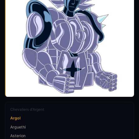
Chevaliers d'Argent
Argol
Arguethi
Asterion