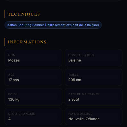
TECHNIQUES
Kaitos Spouting Bomber (Jaillissement explosif de la Baleine)
INFORMATIONS
NOM
CONSTELLATION
Mozes
Baleine
ÂGE
TAILLE
17 ans
205 cm
POIDS
DATE DE NAISSANCE
130 kg
2 août
GROUPE SANGUIN
PAYS D'ORIGINE
A
Nouvelle-Zélande