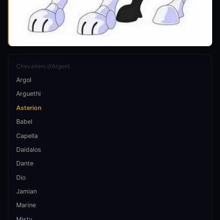
Chevaliers d'Argent
Argol
Arguethi
Asterion
Babel
Capella
Daidalos
Dante
Dio
Jamian
Marine
Misty