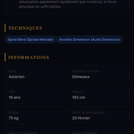
adversaires apprennent rapidement que contre lui, la force
physique ne suffit jamais.
TECHNIQUES
Spiral Mind (Spirale Mentale)
Another Dimension (Autre Dimension)
INFORMATIONS
NOM
CONSTELLATION
Astérion
Gémeaux
ÂGE
TAILLE
16 ans
183 cm
POIDS
DATE DE NAISSANCE
75 kg
20 février
GROUPE SANGUIN
PAYS D'ORIGINE