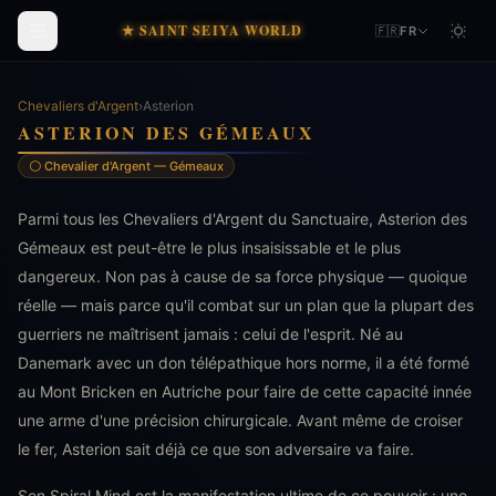
★ SAINT SEIYA WORLD
🇫🇷
FR
Chevaliers d'Argent
›
Asterion
ASTERION DES GÉMEAUX
⚪ Chevalier d'Argent — Gémeaux
Parmi tous les Chevaliers d'Argent du Sanctuaire, Asterion des
Gémeaux est peut-être le plus insaisissable et le plus
dangereux. Non pas à cause de sa force physique — quoique
réelle — mais parce qu'il combat sur un plan que la plupart des
guerriers ne maîtrisent jamais : celui de l'esprit. Né au
Danemark avec un don télépathique hors norme, il a été formé
au Mont Bricken en Autriche pour faire de cette capacité innée
une arme d'une précision chirurgicale. Avant même de croiser
le fer, Asterion sait déjà ce que son adversaire va faire.
Son Spiral Mind est la manifestation ultime de ce pouvoir : une