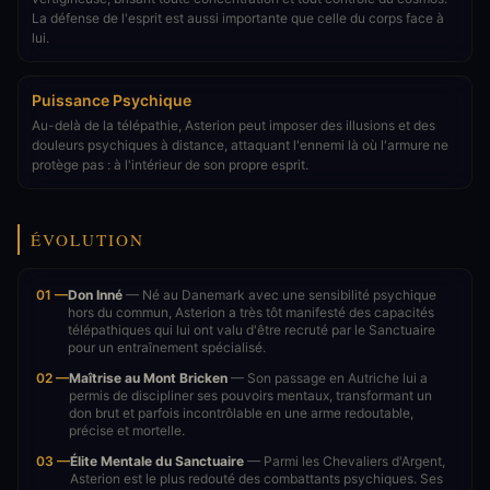
La défense de l'esprit est aussi importante que celle du corps face à
lui.
Puissance Psychique
Au-delà de la télépathie, Asterion peut imposer des illusions et des
douleurs psychiques à distance, attaquant l'ennemi là où l'armure ne
protège pas : à l'intérieur de son propre esprit.
ÉVOLUTION
01 —
Don Inné
— Né au Danemark avec une sensibilité psychique
hors du commun, Asterion a très tôt manifesté des capacités
télépathiques qui lui ont valu d'être recruté par le Sanctuaire
pour un entraînement spécialisé.
02 —
Maîtrise au Mont Bricken
— Son passage en Autriche lui a
permis de discipliner ses pouvoirs mentaux, transformant un
don brut et parfois incontrôlable en une arme redoutable,
précise et mortelle.
03 —
Élite Mentale du Sanctuaire
— Parmi les Chevaliers d'Argent,
Asterion est le plus redouté des combattants psychiques. Ses