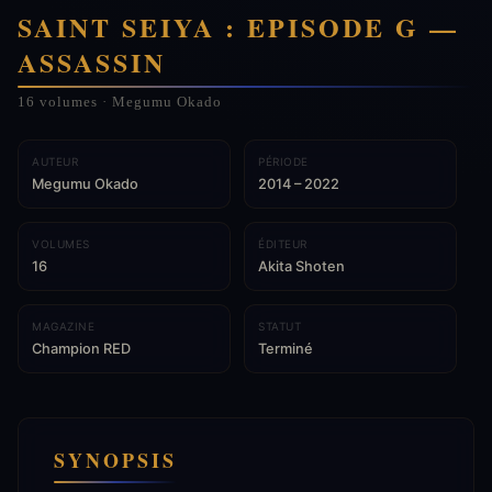
SAINT SEIYA : EPISODE G —
ASSASSIN
16 volumes · Megumu Okado
AUTEUR
PÉRIODE
Megumu Okado
2014 – 2022
VOLUMES
ÉDITEUR
16
Akita Shoten
MAGAZINE
STATUT
Champion RED
Terminé
SYNOPSIS