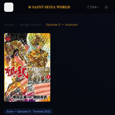
★ SAINT SEIYA WORLD
🇫🇷
FR
Accueil
›
Manga Original
›
Episode G — Assassin
Suite — Episode G · Terminé 2022