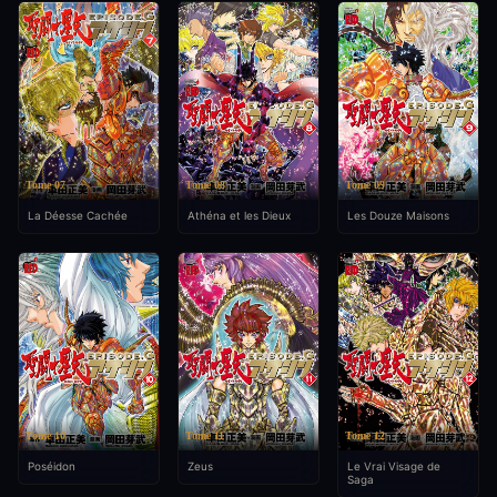
Tome 07
Tome 08
Tome 09
La Déesse Cachée
Athéna et les Dieux
Les Douze Maisons
Tome 10
Tome 11
Tome 12
Poséidon
Zeus
Le Vrai Visage de
Saga