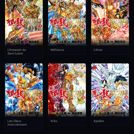
Tome 01
Tome 02
Tome 03
L'Assassin du
Méfiance
Lithos
Sanctuaire
Tome 04
Tome 05
Tome 06
Les Dieux
Arès
Apollon
Interviennent