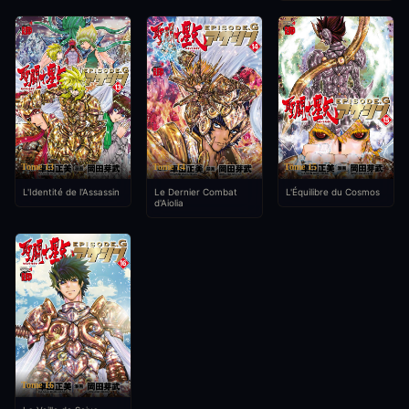
Tome 13
Tome 14
Tome 15
L'Identité de l'Assassin
Le Dernier Combat
L'Équilibre du Cosmos
d'Aiolia
Tome 16