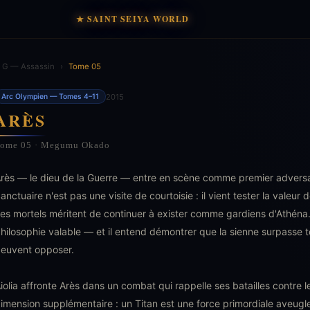
★ SAINT SEIYA WORLD
 G — Assassin
›
Tome 05
2015
Arc Olympien — Tomes 4–11
ARÈS
ome 05 · Megumu Okado
rès — le dieu de la Guerre — entre en scène comme premier adversai
anctuaire n'est pas une visite de courtoisie : il vient tester la valeur 
es mortels méritent de continuer à exister comme gardiens d'Athéna. 
hilosophie valable — et il entend démontrer que la sienne surpasse t
euvent opposer.
iolia affronte Arès dans un combat qui rappelle ses batailles contre 
imension supplémentaire : un Titan est une force primordiale aveugle