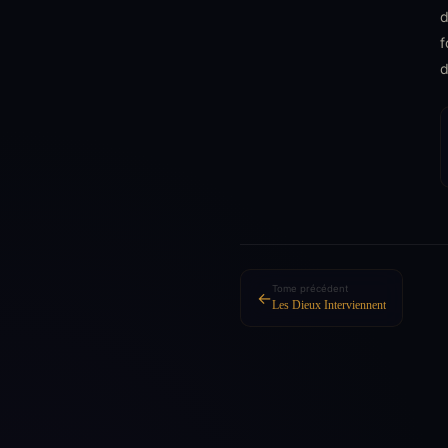
d
f
d
Tome précédent
←
Les Dieux Interviennent