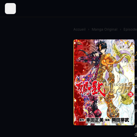
Accueil
›
Manga Original
›
Episode
T
A
S
c
p
p
A
d