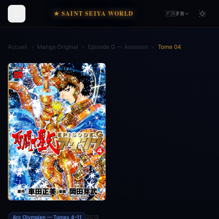
★ SAINT SEIYA WORLD
🇫🇷
FR
Accueil
›
Manga Original
›
Episode G — Assassin
›
Tome 04
2015
Arc Olympien — Tomes 4–11