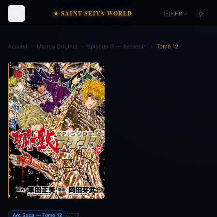
★ SAINT SEIYA WORLD
🇫🇷
FR
Accueil
›
Manga Original
›
Episode G — Assassin
›
Tome 12
2019
Arc Saga — Tome 12