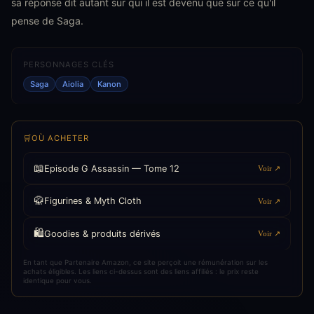
sa réponse dit autant sur qui il est devenu que sur ce qu'il
pense de Saga.
PERSONNAGES CLÉS
Saga
Aiolia
Kanon
🛒
OÙ ACHETER
📖
Episode G Assassin — Tome 12
Voir ↗
🥋
Figurines & Myth Cloth
Voir ↗
🛍️
Goodies & produits dérivés
Voir ↗
En tant que Partenaire Amazon, ce site perçoit une rémunération sur les
achats éligibles. Les liens ci-dessus sont des liens affiliés : le prix reste
identique pour vous.