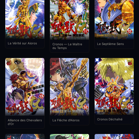
Tome 10
Tome 12
Tome 11
La Vérité sur Aioros
Le Septième Sens
Cronos — Le Maître
du Temps
Tome 15
Tome 13
Tome 14
Cronos Déchaîné
Alliance des Chevaliers
La Flèche d'Aioros
d'Or