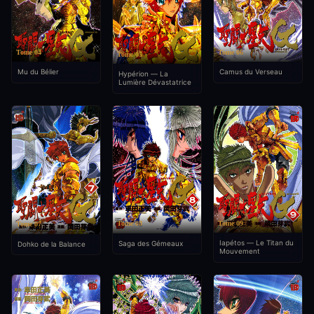
Tome 04
Tome 06
Tome 05
Mu du Bélier
Camus du Verseau
Hypérion — La
Lumière Dévastatrice
Tome 09
Tome 08
Tome 07
Iapétos — Le Titan du
Saga des Gémeaux
Dohko de la Balance
Mouvement