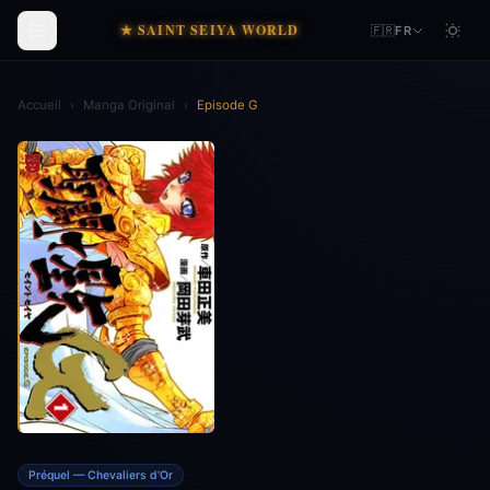
★ SAINT SEIYA WORLD
🇫🇷
FR
Accueil
›
Manga Original
›
Episode G
Préquel — Chevaliers d'Or