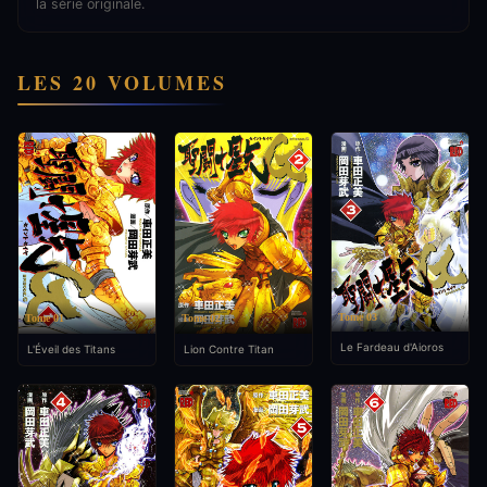
la série originale.
LES 20 VOLUMES
Tome 03
Tome 01
Tome 02
Le Fardeau d'Aioros
L'Éveil des Titans
Lion Contre Titan