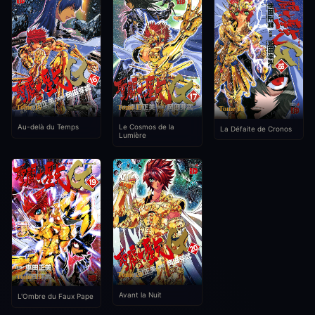
Tome 16
Tome 17
Tome 18
Au-delà du Temps
Le Cosmos de la
La Défaite de Cronos
Lumière
Tome 20
Tome 19
Avant la Nuit
L'Ombre du Faux Pape